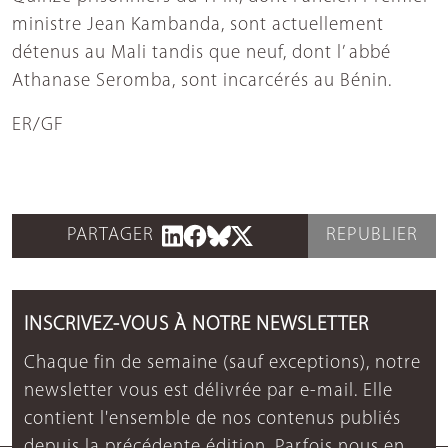
ministre Jean Kambanda, sont actuellement
détenus au Mali tandis que neuf, dont l’ abbé
Athanase Seromba, sont incarcérés au Bénin.
ER/GF
PARTAGER
REPUBLIER
INSCRIVEZ-VOUS À NOTRE NEWSLETTER
Chaque fin de semaine (sauf exceptions), notre
newsletter vous est délivrée par e-mail. Elle
contient l'ensemble de nos contenus publiés
depuis la précédente édition. Parfois nous en