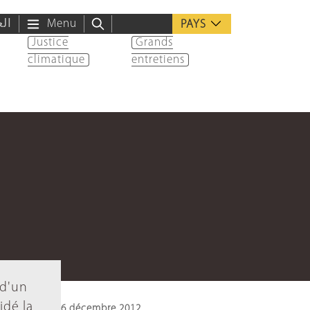
الع
Menu
PAYS
Justice
Grands
climatique
entretiens
 d'un
idé la
6 décembre 2012