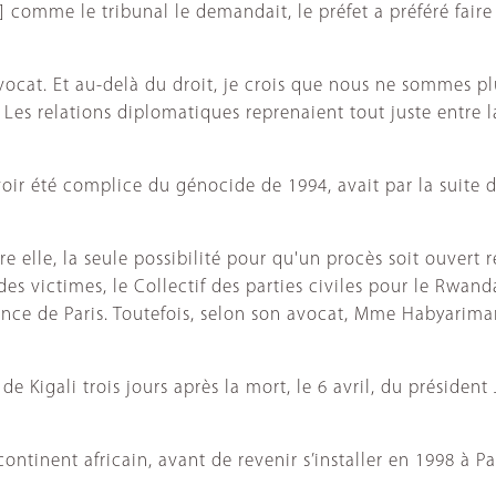
omme le tribunal le demandait, le préfet a préféré faire a
'avocat. Et au-delà du droit, je crois que nous ne sommes
Les relations diplomatiques reprenaient tout juste entre la
oir été complice du génocide de 1994, avait par la suite 
re elle, la seule possibilité pour qu'un procès soit ouver
es victimes, le Collectif des parties civiles pour le Rwan
tance de Paris. Toutefois, selon son avocat, Mme Habyarim
 Kigali trois jours après la mort, le 6 avril, du présiden
 continent africain, avant de revenir s’installer en 1998 à 