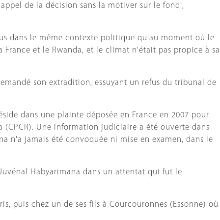
ppel de la décision sans la motiver sur le fond",
 plus dans le même contexte politique qu'au moment où le
 France et le Rwanda, et le climat n'était pas propice à sa
demandé son extradition, essuyant un refus du tribunal de
t réside dans une plainte déposée en France en 2007 pour
da (CPCR). Une information judiciaire a été ouverte dans
ana n'a jamais été convoquée ni mise en examen, dans le
t Juvénal Habyarimana dans un attentat qui fut le
Paris, puis chez un de ses fils à Courcouronnes (Essonne) où