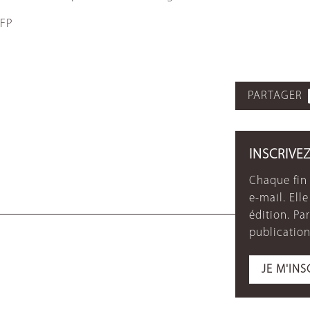
FP
PARTAGER
INSCRIVE
Chaque fin 
e-mail. Ell
édition. P
publication
JE M'INS