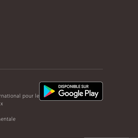
ernational pour le Rwanda
ux
mentale