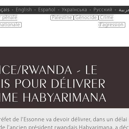
nçais
English
Español
Українська
Русский
ربية
r pénale
Palestine
Génocide
Crime
nationale
d'agression
NCE/RWANDA - LE
IS POUR DÉLIVRER
 MME HABYARIMANA
éfet de l'Essonne va devoir délivrer, dans un délai
e de l'ancien président rwandais Habyarimana, a déc