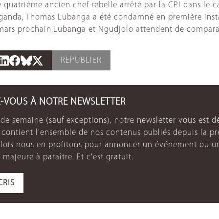
 quatrième ancien chef rebelle arrêté par la CPI dans le ca
’Ouganda, Thomas Lubanga a été condamné en première ins
 mars prochain.Lubanga et Ngudjolo attendent de compara
REPUBLIER
Z-VOUS À NOTRE NEWSLETTER
de semaine (sauf exceptions), notre newsletter vous est dé
e contient l'ensemble de nos contenus publiés depuis la p
arfois nous en profitons pour annoncer un événement ou u
 majeure à paraître. Et c'est gratuit.
CRIS