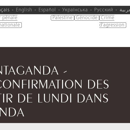
nçais
English
Español
Українська
Русский
ربية
r pénale
Palestine
Génocide
Crime
nationale
d'agression
/NTAGANDA -
CONFIRMATION DES
IR DE LUNDI DANS
ANDA