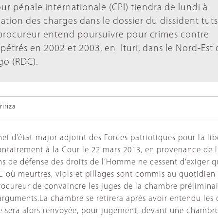
our pénale internationale (CPI) tiendra de lundi à
tion des charges dans le dossier du dissident tuts
procureur entend poursuivre pour crimes contre
pétrés en 2002 et 2003, en Ituri, dans le Nord-Est 
o (RDC).
iriza
 chef d’état-major adjoint des Forces patriotiques pour la l
ntairement à la Cour le 22 mars 2013, en provenance de l’a
ns de défense des droits de l’Homme ne cessent d’exiger qu
C où meurtres, viols et pillages sont commis au quotidie
procureur de convaincre les juges de la chambre préliminair
 arguments.La chambre se retirera après avoir entendu les 
aire sera alors renvoyée, pour jugement, devant une chamb