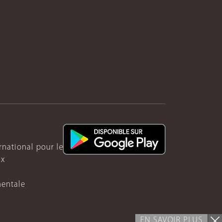
ernational pour le Rwanda
ux
mentale
EN SAVOIR PLUS