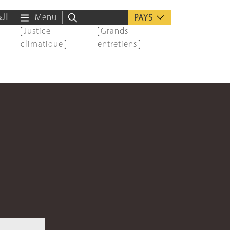
الع
Menu
PAYS
Justice
Grands
climatique
entretiens