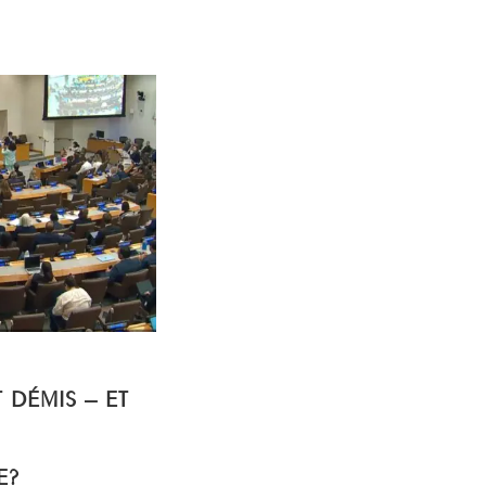
T DÉMIS – ET
E?