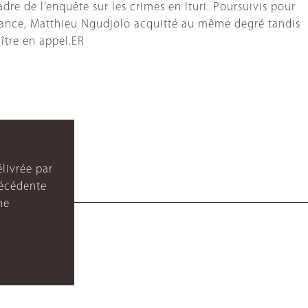
dre de l’enquête sur les crimes en Ituri. Poursuivis pour
tance, Matthieu Ngudjolo acquitté au même degré tandis
ître en appel.ER
livrée par
récédente
ne