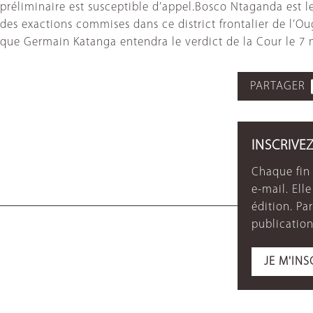
préliminaire est susceptible d’appel.Bosco Ntaganda est le
des exactions commises dans ce district frontalier de l
que Germain Katanga entendra le verdict de la Cour le 7
PARTAGER
INSCRIVE
Chaque fin 
e-mail. Ell
édition. P
publication
JE M'INS