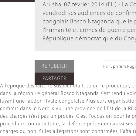
Arusha, 07 février 2014 (FH) - La C
vendredi ses audiences de confirma
congolais Bosco Ntaganda que le 
l’humanité et crimes de guerre per
République démocratique du Cong
REPUBLIER
Par
Ephrem Rugir
PARTAGER
A l’époque des faits, le suspect était, selon le procureur,
dans la région.Le général Bosco Ntaganda s’est rendu volo
fuyant une faction rivale congolaise.Plusieurs organisatio
commis dans le Nord-Kivu, une province de l’Est de la RD
des charges n’est pas un procès. C’est l’occasion pour le 
procédure contradictoire, la défense présentera aussi ses
charges ou non. Si les allégations sont confirmées, l’aff