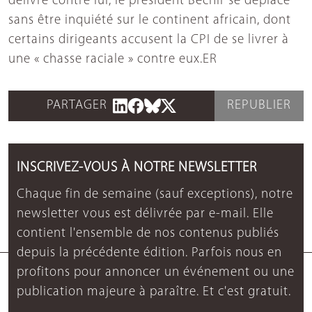
délivré contre lui, le président Béchir se déplace
sans être inquiété sur le continent africain, dont
certains dirigeants accusent la CPI de se livrer à
une « chasse raciale » contre eux.ER
PARTAGER
REPUBLIER
INSCRIVEZ-VOUS À NOTRE NEWSLETTER
Chaque fin de semaine (sauf exceptions), notre
newsletter vous est délivrée par e-mail. Elle
contient l'ensemble de nos contenus publiés
depuis la précédente édition. Parfois nous en
profitons pour annoncer un événement ou une
publication majeure à paraître. Et c'est gratuit.