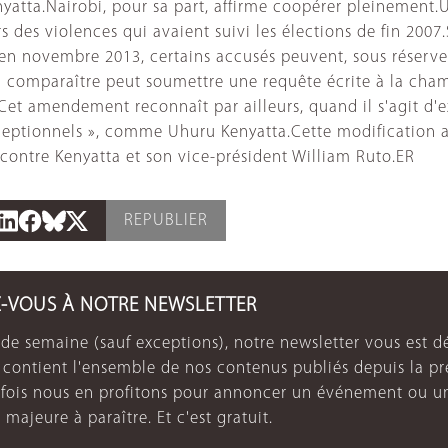
enyatta.Nairobi, pour sa part, affirme coopérer pleinement
rs des violences qui avaient suivi les élections de fin 
 en novembre 2013, certains accusés peuvent, sous réserve 
 comparaître peut soumettre une requête écrite à la chambr
et amendement reconnaît par ailleurs, quand il s'agit d'ex
ceptionnels », comme Uhuru Kenyatta.Cette modification a
 contre Kenyatta et son vice-président William Ruto.ER
REPUBLIER
Z-VOUS À NOTRE NEWSLETTER
de semaine (sauf exceptions), notre newsletter vous est dé
e contient l'ensemble de nos contenus publiés depuis la p
arfois nous en profitons pour annoncer un événement ou u
 majeure à paraître. Et c'est gratuit.