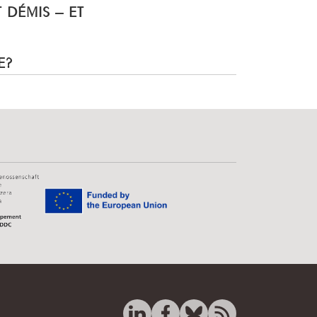
T DÉMIS – ET
E?