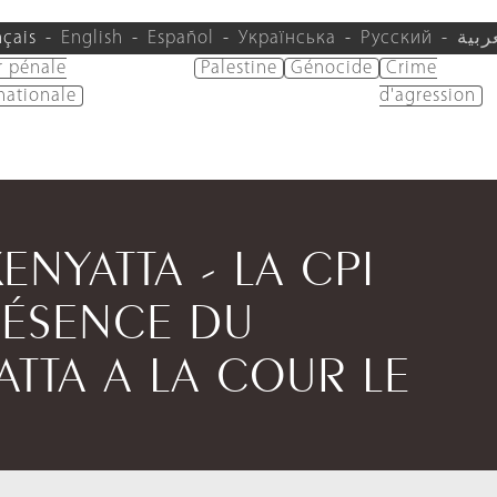
nçais
English
Español
Українська
Русский
ربية
r pénale
Palestine
Génocide
Crime
nationale
d'agression
KENYATTA - LA CPI
ÉSENCE DU
ATTA A LA COUR LE