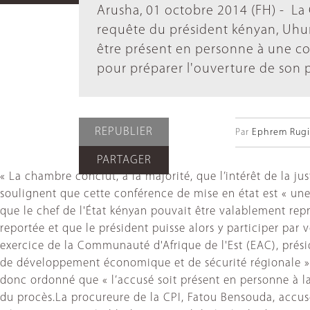
Arusha, 01 octobre 2014 (FH) - La 
requête du président kényan, Uhur
être présent en personne à une co
pour préparer l'ouverture de son 
REPUBLIER
Par
Ephrem Rugir
PARTAGER
« La chambre conclut, à la majorité, que l’intérêt de la ju
soulignent que cette conférence de mise en état est « un
que le chef de l'État kényan pouvait être valablement rep
reportée et que le président puisse alors y participer par
exercice de la Communauté d'Afrique de l'Est (EAC), pré
de développement économique et de sécurité régionale », 
donc ordonné que « l’accusé soit présent en personne à la
du procès.La procureure de la CPI, Fatou Bensouda, accus