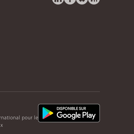
ernational pour le Rwanda
ux