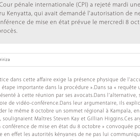
Cour pénale internationale (CPI) a rejeté mardi un
u Kenyatta, qui avait demandé l'autorisation de n
nférence de mise en état prévue le mercredi 8 oc
procès.
iriza
stice dans cette affaire exige la présence physique de l’acc
e étape importante dans la procédure ».Dans sa « requête 
résenté à cette réunion par ses avocats.Dans l’alternative
 voie de vidéo-conférence.Dans leur argumentaire, ils expli
sider le même 8 octobre un sommet régional à Kampala, en
soulignaient Maîtres Steven Kay et Gillian Higgins.Ces ar
 conférence de mise en état du 8 octobre » convoquée pour
e en effet les autorités kényanes de ne pas lui communiq