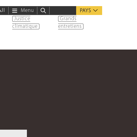
الع
Menu
PAYS
Justice
Grands
climatique
entretiens