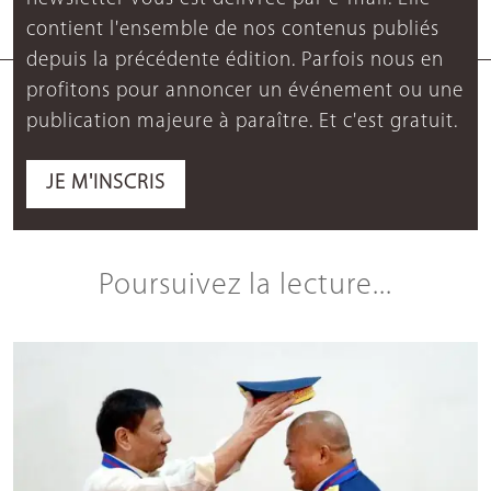
contient l'ensemble de nos contenus publiés
depuis la précédente édition. Parfois nous en
profitons pour annoncer un événement ou une
publication majeure à paraître. Et c'est gratuit.
JE M'INSCRIS
Poursuivez la lecture...