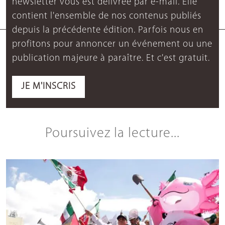
newsletter vous est délivrée par e-mail. Elle
contient l'ensemble de nos contenus publiés
depuis la précédente édition. Parfois nous en
profitons pour annoncer un événement ou une
publication majeure à paraître. Et c'est gratuit.
JE M'INSCRIS
Poursuivez la lecture...