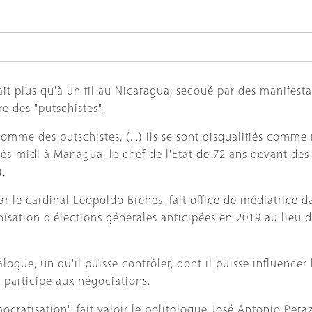
it plus qu'à un fil au Nicaragua, secoué par des manifesta
e des "putschistes".
omme des putschistes, (...) ils se sont disqualifiés comm
près-midi à Managua, le chef de l'Etat de 72 ans devant des
).
e cardinal Leopoldo Brenes, fait office de médiatrice dans 
nisation d'élections générales anticipées en 2019 au lieu 
ogue, un qu'il puisse contrôler, dont il puisse influencer l
 participe aux négociations.
cratisation", fait valoir le politologue José Antonio Peraz