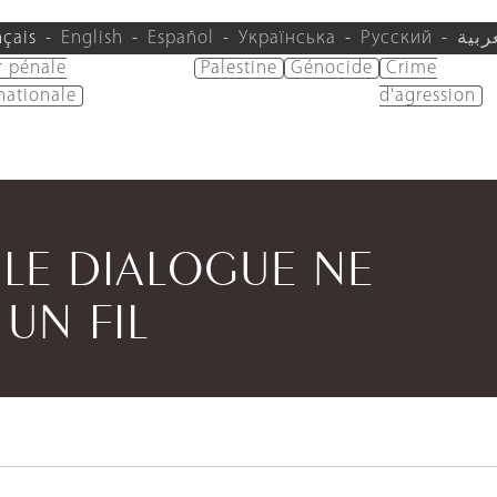
nçais
English
Español
Українська
Русский
ربية
r pénale
Palestine
Génocide
Crime
nationale
d'agression
 LE DIALOGUE NE
 UN FIL