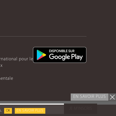
ernational pour le Rwanda
ux
mentale
EN SAVOIR PLUS
JE M'INSCRIS
s.
OK
EN SAVOIR PLUS