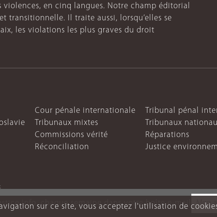
s violences, en cinq langues. Notre champ éditorial
 transitionnelle. Il traite aussi, lorsqu’elles se
aix, les violations les plus graves du droit
Cour pénale internationale
Tribunal pénal int
oslavie
Tribunaux mixtes
Tribunaux nationa
Commissions vérité
Réparations
Réconciliation
Justice environne
s
ustice Info, chaque semaine dans votre boîte e-mail
vigation sur ce site, vous acceptez l'utilisation de cookie