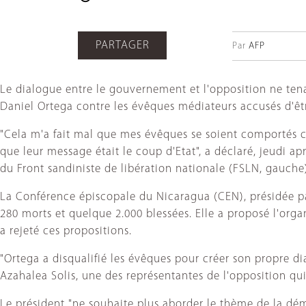
PARTAGER
Par
AFP
Le dialogue entre le gouvernement et l'opposition ne tena
Daniel Ortega contre les évêques médiateurs accusés d'êtr
"Cela m'a fait mal que mes évêques se soient comportés c
que leur message était le coup d'Etat", a déclaré, jeudi a
du Front sandiniste de libération nationale (FSLN, gauche
La Conférence épiscopale du Nicaragua (CEN), présidée par l
280 morts et quelque 2.000 blessées. Elle a proposé l'orga
a rejeté ces propositions.
"Ortega a disqualifié les évêques pour créer son propre dial
Azahalea Solis, une des représentantes de l'opposition qui
Le président "ne souhaite plus aborder le thème de la démo