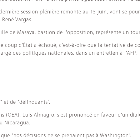
a dernière session plénière remonte au 15 juin, vont se pou
 René Vargas.
lle de Masaya, bastion de l'opposition, représente un tour
coup d'État a échoué, c'est-à-dire que la tentative de cou
argé des politiques nationales, dans un entretien à l'AFP.
 et de "délinquants".
ns (OEA), Luis Almagro, s'est prononcé en faveur d'un dial
au Nicaragua.
né que "nos décisions ne se prenaient pas à Washington".