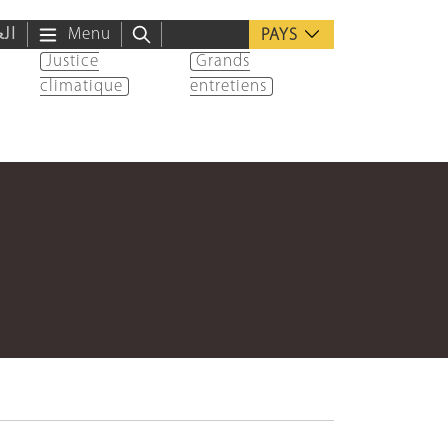
الع
Menu
PAYS
Justice
Grands
climatique
entretiens