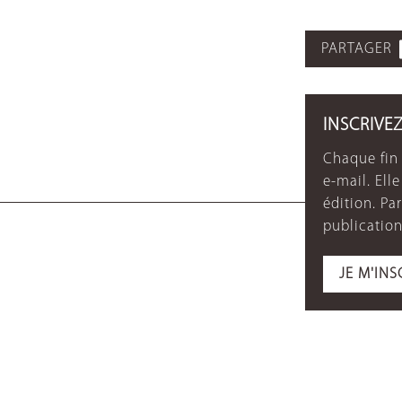
PARTAGER
INSCRIVE
Chaque fin 
e-mail. Ell
édition. P
publication
JE M'INS