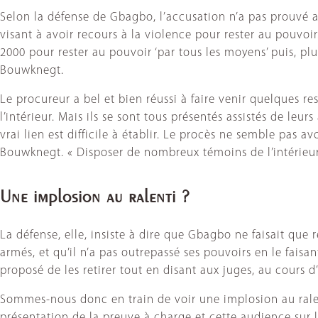
Selon la défense de Gbagbo, l’accusation n’a pas prouvé a
visant à avoir recours à la violence pour rester au pouvo
2000 pour rester au pouvoir ‘par tous les moyens’ puis, plu
Bouwknegt.
Le procureur a bel et bien réussi à faire venir quelques r
l’intérieur. Mais ils se sont tous présentés assistés de l
vrai lien est difficile à établir. Le procès ne semble pas a
Bouwknegt. « Disposer de nombreux témoins de l’intérieur n
Une implosion au ralenti ?
La défense, elle, insiste à dire que Gbagbo ne faisait que 
armés, et qu’il n’a pas outrepassé ses pouvoirs en le fai
proposé de les retirer tout en disant aux juges, au cours 
Sommes-nous donc en train de voir une implosion au ralenti
présentation de la preuve à charge et cette audience sur l