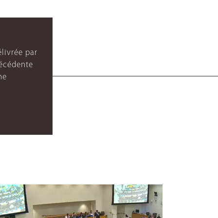
livrée par
récédente
ne