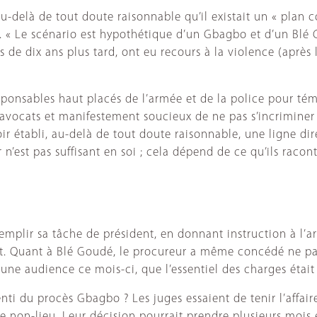
u-delà de tout doute raisonnable qu’il existait un « plan
ir. « Le scénario est hypothétique d’un Gbagbo et d’un Blé
s de dix ans plus tard, ont eu recours à la violence (après
esponsables haut placés de l’armée et de la police pour tém
eurs avocats et manifestement soucieux de ne pas s’incrimi
voir établi, au-delà de tout doute raisonnable, une ligne dir
’est pas suffisant en soi ; cela dépend de ce qu’ils racont
remplir sa tâche de président, en donnant instruction à l’a
sant. Quant à Blé Goudé, le procureur a même concédé ne pa
d’une audience ce mois-ci, que l’essentiel des charges étai
 du procès Gbagbo ? Les juges essaient de tenir l’affaire 
e non-lieu. Leur décision pourrait prendre plusieurs mois 