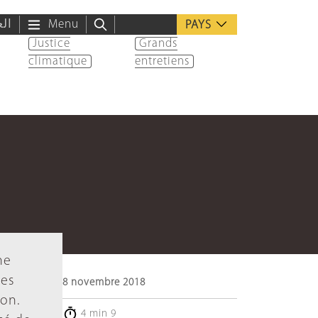
الع
Menu
PAYS
Justice
Grands
climatique
entretiens
ne
ges
8 novembre 2018
ion.
4 min 9