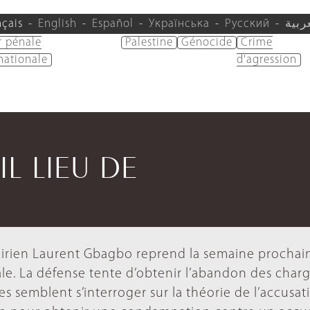
nçais
English
Español
Українська
Русский
ربية
r pénale
Palestine
Génocide
Crime
nationale
d'agression
IL LIEU DE
voirien Laurent Gbagbo reprend la semaine prochai
le. La défense tente d’obtenir l’abandon des char
es semblent s’interroger sur la théorie de l’accusat