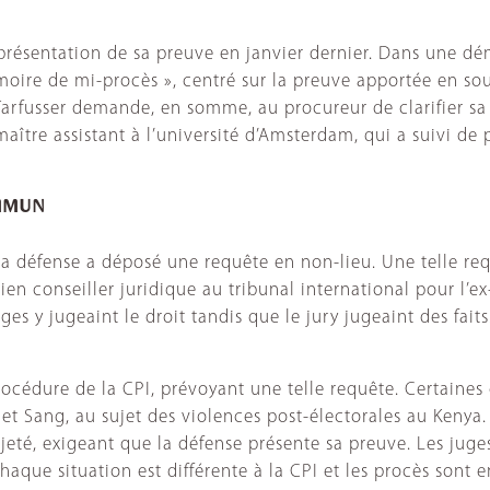
 présentation de sa preuve en janvier dernier. Dans une dé
oire de mi-procès », centré sur la preuve apportée en s
Tarfusser demande, en somme, au procureur de clarifier sa 
maître assistant à l’université d’Amsterdam, qui a suivi de 
mmun
 la défense a déposé une requête en non-lieu. Une telle r
en conseiller juridique au tribunal international pour l’ex
s y jugeaint le droit tandis que le jury jugeaint des fait
e procédure de la CPI, prévoyant une telle requête. Certai
 et Sang, au sujet des violences post-électorales au Kenya
é, exigeant que la défense présente sa preuve. Les juges 
 Chaque situation est différente à la CPI et les procès so