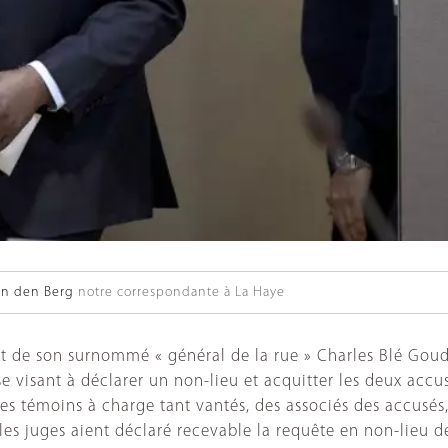
an den Berg
notre correspondante à La Haye
et de son surnommé « général de la rue » Charles Blé Gou
 visant à déclarer un non-lieu et acquitter les deux accusé
es témoins à charge tant vantés, des associés des accusés,
les juges aient déclaré recevable la requête en non-lieu de