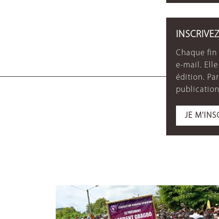
INSCRIVE
Chaque fin 
e-mail. Ell
édition. P
publication
JE M'INS