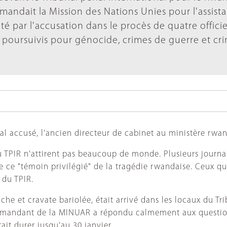
mmandait la Mission des Nations Unies pour l'assist
é par l'accusation dans le procès de quatre officie
 poursuivis pour génocide, crimes de guerre et cr
pal accusé, l'ancien directeur de cabinet au ministère rwa
au TPIR n'attirent pas beaucoup de monde. Plusieurs journal
 ce "témoin privilégié" de la tragédie rwandaise. Ceux qui
 du TPIR.
he et cravate bariolée, était arrivé dans les locaux du Tri
mmandant de la MINUAR a répondu calmement aux question d
ait durer jusqu'au 30 janvier.