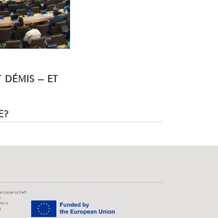
T DÉMIS – ET
E?