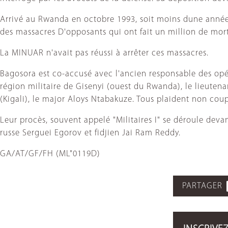
Arrivé au Rwanda en octobre 1993, soit moins dune année 
des massacres D'opposants qui ont fait un million de mort
La MINUAR n'avait pas réussi à arrêter ces massacres.
Bagosora est co-accusé avec l'ancien responsable des opér
région militaire de Gisenyi (ouest du Rwanda), le lieu
(Kigali), le major Aloys Ntabakuze. Tous plaident non cou
Leur procès, souvent appelé "Militaires I" se déroule dev
russe Serguei Egorov et fidjien Jai Ram Reddy.
GA/AT/GF/FH (ML"0119D)
PARTAGER