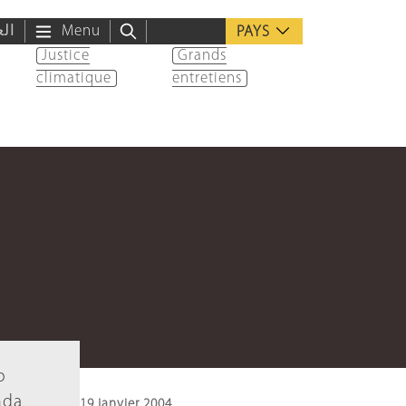
الع
Menu
PAYS
Justice
Grands
climatique
entretiens
o
nda
19 janvier 2004