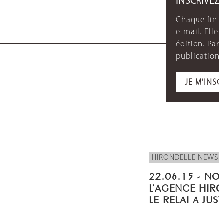
INSCRIVE
Chaque fin 
e-mail. Ell
édition. P
publication
JE M'INS
HIRONDELLE NEWS
22.06.15 - N
L’AGENCE HIR
LE RELAI A JU