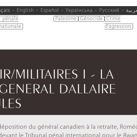
nçais
English
Español
Українська
Русский
ربية
r pénale
Palestine
Génocide
Crime
nationale
d'agression
R/MILITAIRES I - LA
GENERAL DALLAIRE
LES
 déposition du général canadien à la retraite, Romé
i devant le Tribunal pénal international pour le Rwa