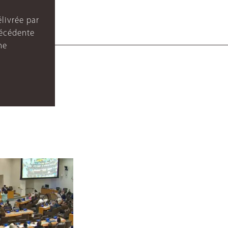
livrée par
récédente
ne