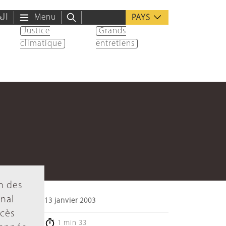
الع
Menu
PAYS
Justice
Grands
climatique
entretiens
on des
onal
13 janvier 2003
ocès
1 min 33