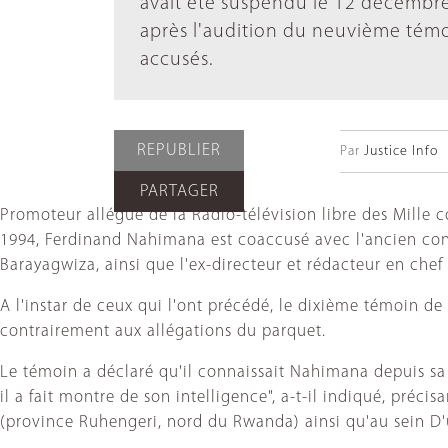
avait été suspendu le 12 décembre
après l'audition du neuvième tém
accusés.
REPUBLIER
Par
Justice Info
PARTAGER
Promoteur allégué de la Radio-télévision libre des Mille c
1994, Ferdinand Nahimana est coaccusé avec l'ancien cons
Barayagwiza, ainsi que l'ex-directeur et rédacteur en che
A l'instar de ceux qui l'ont précédé, le dixième témoin d
contrairement aux allégations du parquet.
Le témoin a déclaré qu'il connaissait Nahimana depuis sa 
il a fait montre de son intelligence", a-t-il indiqué, pré
(province Ruhengeri, nord du Rwanda) ainsi qu'au sein D'