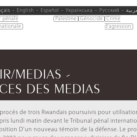
nçais
English
Español
Українська
Русский
ربية
r pénale
Palestine
Génocide
Crime
nationale
d'agression
IR/MEDIAS -
CES DES MEDIAS
 procès de trois Rwandais poursuivis pour utilisati
pris lundi matin devant le Tribunal pénal internati
position D'un nouveau témoin de la défense. Le pr