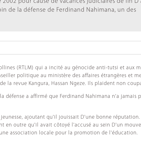
 2002 pour cause de vacances judiciaires de fin D
oin de la défense de Ferdinand Nahimana, un des
ollines (RTLM) qui a incité au génocide anti-tutsi et aux 
eiller politique au ministère des affaires étrangères et 
f de la revue Kangura, Hassan Ngeze. Ils plaident non coup
e la défense a affirmé que Ferdinand Nahimana n'a jamais p
jeunesse, ajoutant qu'il jouissait D'une bonne réputation
cisant en outre qu'il avait côtoyé l'accusé au sein D'un mo
une association locale pour la promotion de l'éducation.