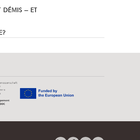
T DÉMIS – ET
E?