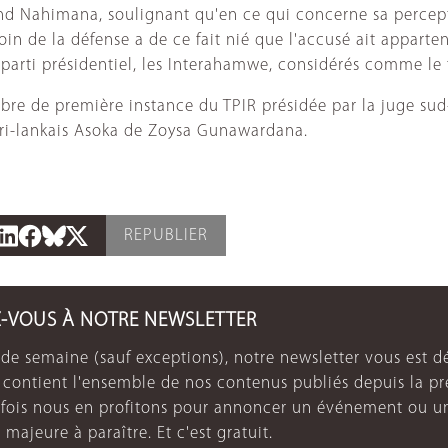
nand Nahimana, soulignant qu'en ce qui concerne sa percep
oin de la défense a de ce fait nié que l'accusé ait apparte
ex-parti présidentiel, les Interahamwe, considérés comme le
re de première instance du TPIR présidée par la juge sud
ri-lankais Asoka de Zoysa Gunawardana.
REPUBLIER
Z-VOUS À NOTRE NEWSLETTER
de semaine (sauf exceptions), notre newsletter vous est dé
e contient l'ensemble de nos contenus publiés depuis la p
arfois nous en profitons pour annoncer un événement ou u
 majeure à paraître. Et c'est gratuit.