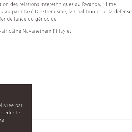
tion des relations interethniques au Rwanda, "il me
nu au parti taxé D'extrémisme, la Coalition pour la défense
 fer de lance du génocide.
-africaine Navanethem Pillay et
livrée par
récédente
ne