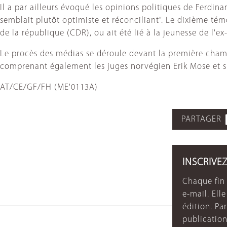
Il a par ailleurs évoqué les opinions politiques de Ferdi
semblait plutôt optimiste et réconciliant". Le dixième tém
de la république (CDR), ou ait été lié à la jeunesse de l'
Le procès des médias se déroule devant la première chamb
comprenant également les juges norvégien Erik Mose et s
AT/CE/GF/FH (ME'0113A)
PARTAGER
INSCRIVE
Chaque fin 
e-mail. Ell
édition. P
publication