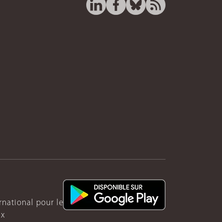
ernational pour le Rwanda
ux