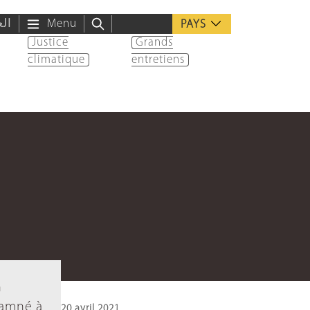
الع
Menu
PAYS
Justice
Grands
climatique
entretiens
n
damné à
20 avril 2021