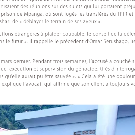
isaient des réunions sur des sujets qui lui portaient préju
 la prison de Mpanga, où sont logés les transférés du TPIR e
hari de « déblayer le terrain de ses aveux ».
ctions étrangères à plaider coupable, le conseil de la déf
ns le futur ». Il rappelle le précédent d’Omar Serushago, 
mars dernier. Pendant trois semaines, l’accusé a couché s
ique, exécution et supervision du génocide, tirés d’interr
 qu’elle aurait pu être sauvée ». « Cela a été une doulour
, explique l’avocat, qui affirme que son client a toujours