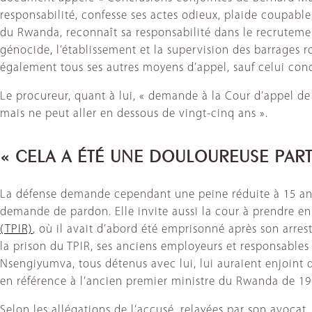
responsabilité, confesse ses actes odieux, plaide coupab
du Rwanda, reconnaît sa responsabilité dans le recrutemen
génocide, l’établissement et la supervision des barrages ro
également tous ses autres moyens d’appel, sauf celui conce
Le procureur, quant à lui, « demande à la Cour d’appel de
mais ne peut aller en dessous de vingt-cinq ans ».
« CELA A ÉTÉ UNE DOULOUREUSE PART
La défense demande cependant une peine réduite à 15 ans. 
demande de pardon. Elle invite aussi la cour à prendre en 
(TPIR)
, où il avait d’abord été emprisonné après son arre
la prison du TPIR, ses anciens employeurs et responsables
Nsengiyumva, tous détenus avec lui, lui auraient enjoint d
en référence à l’ancien premier ministre du Rwanda de 199
Selon les allégations de l’accusé, relayées par son avoca