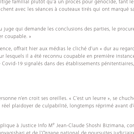
tige familial plutôt qu’à un procès pour génocide, tant les
anchent avec les séances à couteaux tirés qui ont marqué 
juge qui demande les conclusions des parties, le procureur
er coupable. »
rence, offrait hier aux médias le cliché d’un « dur au rega
ur lesquels il a été reconnu coupable en première instance
Covid-19 signalés dans des établissements pénitentiaires, l
onne n’en croit ses oreilles. « C’est un leurre », se chuchot
n réel plaidoyer de culpabilité, longtemps réprimé avant d’
e
plique à Justice Info M
Jean-Claude Shoshi Bizimana, con
agishari et de l’Organe national de poursuites judiciair