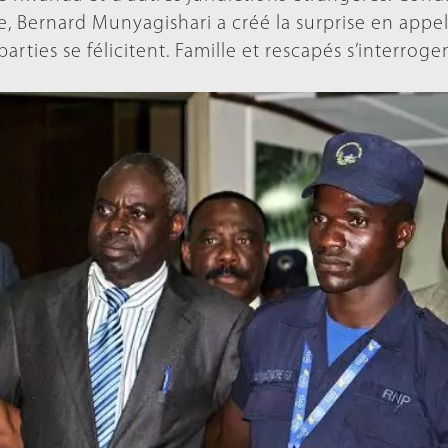
e, Bernard Munyagishari a créé la surprise en appel :
rties se félicitent. Famille et rescapés s’interroge