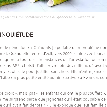
e", lors des 25e commémorations du génocide, au Rwanda. ©
 INQUIÉTUDE
de génocide ? « Qu’aurais-je pu faire d’un problème dont 
ymat. Quand elle rentre d’exil, vers 2000, seule avec leur
e ignorera tout des circonstances de l’arrestation de son 
oisins. MUJ choisit d’aller vivre loin des milieux où avait 
nyi », dit-elle pour justifier son choix. Elle n’entre jamais
’Isibo (la plus petite entité administrative au Rwanda, co
e croix », mais pas « les enfants qui ont le plus souffert », 
 me surprend parce que j’ignorais qu’il était coupable de 
ce qu’il avait fait dehors ? » Elle explique que leur famille