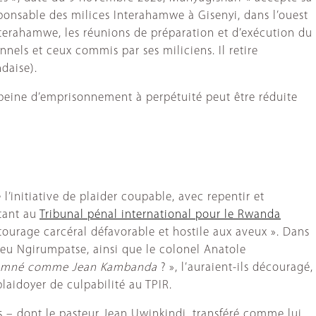
ponsable des milices Interahamwe à Gisenyi, dans l’ouest
nterahamwe, les réunions de préparation et d’exécution du
nnels et ceux commis par ses miliciens. Il retire
daise).
 peine d’emprisonnement à perpétuité peut être réduite
’initiative de plaider coupable, avec repentir et
 tant au
Tribunal pénal international pour le Rwanda
tourage carcéral défavorable et hostile aux aveux ». Dans
ieu Ngirumpatse, ainsi que le colonel Anatole
ondamné comme Jean Kambanda
? », l’auraient-ils découragé,
laidoyer de culpabilité au TPIR.
s – dont le pasteur Jean Uwinkindi, transféré comme lui