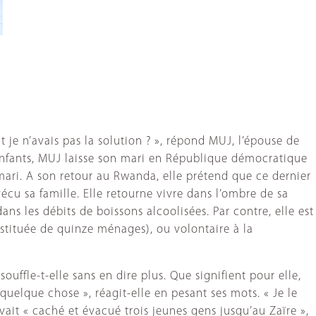
je n’avais pas la solution ? », répond MUJ, l’épouse de
s enfants, MUJ laisse son mari en République démocratique
mari. A son retour au Rwanda, elle prétend que ce dernier
vécu sa famille. Elle retourne vivre dans l’ombre de sa
 dans les débits de boissons alcoolisées. Par contre, elle est
nstituée de quinze ménages), ou volontaire à la
souffle-t-elle sans en dire plus. Que signifient pour elle,
quelque chose », réagit-elle en pesant ses mots. « Je le
 avait « caché et évacué trois jeunes gens jusqu’au Zaïre »,