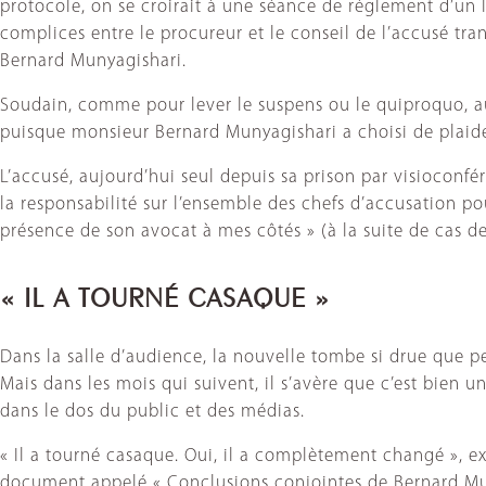
protocole, on se croirait à une séance de règlement d’un li
complices entre le procureur et le conseil de l’accusé tr
Bernard Munyagishari.
Soudain, comme pour lever le suspens ou le quiproquo, au 
puisque monsieur Bernard Munyagishari a choisi de plaid
L’accusé, aujourd’hui seul depuis sa prison par visioconfé
la responsabilité sur l’ensemble des chefs d’accusation po
présence de son avocat à mes côtés » (à la suite de cas de 
« IL A TOURNÉ CASAQUE »
Dans la salle d’audience, la nouvelle tombe si drue que pers
Mais dans les mois qui suivent, il s’avère que c’est bien u
dans le dos du public et des médias.
« Il a tourné casaque. Oui, il a complètement changé », ex
document appelé « Conclusions conjointes de Bernard Muny