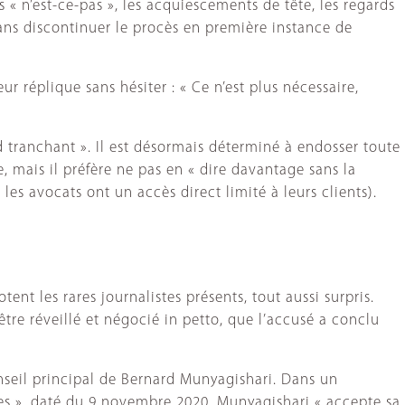
 « n’est-ce-pas », les acquiescements de tête, les regards
sans discontinuer le procès en première instance de
 réplique sans hésiter : « Ce n’est plus nécessaire,
rd tranchant ». Il est désormais déterminé à endosser toute
, mais il préfère ne pas en « dire davantage sans la
es avocats ont un accès direct limité à leurs clients).
ent les rares journalistes présents, tout aussi surpris.
être réveillé et négocié in petto, que l’accusé a conclu
seil principal de Bernard Munyagishari. Dans un
es », daté du 9 novembre 2020, Munyagishari « accepte sa