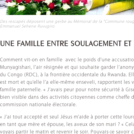
Des rescapés déposent une gerbe au Mémorial de la "Commune roug
Emmanuel Sehene Ruvugiro
UNE FAMILLE ENTRE SOULAGEMENT ET
Comment vit-on en famille avec le poids d’une accusation 
Munyagishari, l’air résignée et qui souhaite garder l’anon
du Congo (RDC), à la frontière occidentale du Rwanda. Ell
est mort et qu’elle l’a elle-même enseveli, rapportent les v
famille paternelle. « J’avais peur pour notre sécurité à Gise
bien visible dans des activités citoyennes comme cheffe d
commission nationale électorale.
« J’ai tout accepté et seul Jésus m’aide à porter cette lourd
en tant que mère et épouse, les aveux de son mari ? « Cela
voyais partir le matin et revenir le soir. Pouvais-je savoir 