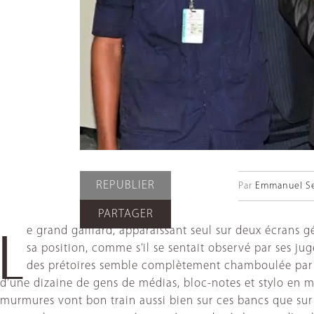
REPUBLIER
Par
Emmanuel Se
PARTAGER
e grand gaillard, apparaissant seul sur deux écrans g
L
sa position, comme s’il se sentait observé par ses ju
des prétoires semble complètement chamboulée par l
d’une dizaine de gens de médias, bloc-notes et stylo en m
murmures vont bon train aussi bien sur ces bancs que sur l’