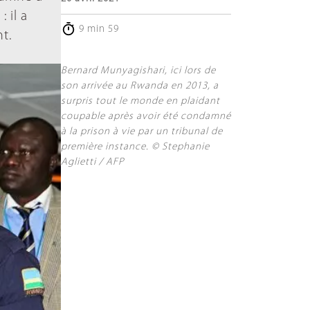
 il a
9 min 59
nt.
Bernard Munyagishari, ici lors de
son arrivée au Rwanda en 2013, a
surpris tout le monde en plaidant
coupable après avoir été condamné
à la prison à vie par un tribunal de
première instance. © Stephanie
Aglietti / AFP