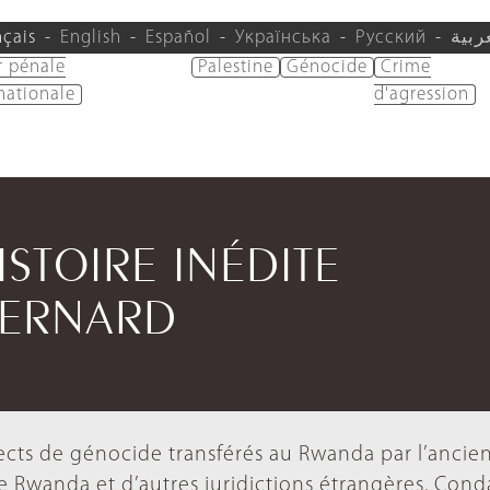
nçais
English
Español
Українська
Русский
ربية
r pénale
Palestine
Génocide
Crime
nationale
d'agression
STOIRE INÉDITE
BERNARD
ects de génocide transférés au Rwanda par l’ancie
le Rwanda et d’autres juridictions étrangères. Con