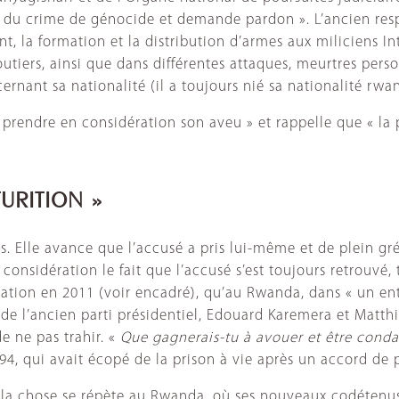
le du crime de génocide et demande pardon ». L’ancien res
t, la formation et la distribution d’armes aux miliciens I
utiers, ainsi que dans différentes attaques, meurtres perso
rnant sa nationalité (il a toujours nié sa nationalité rwan
 prendre en considération son aveu » et rappelle que « la
URITION »
Elle avance que l’accusé a pris lui-même et de plein gré l
considération le fait que l’accusé s’est toujours retrouvé,
station en 2011 (voir encadré), qu’au Rwanda, dans « un en
 de l’ancien parti présidentiel, Edouard Karemera et Matth
e ne pas trahir. «
Que gagnerais-tu à avouer et être c
4, qui avait écopé de la prison à vie après un accord de p
t, la chose se répète au Rwanda, où ses nouveaux codétenu