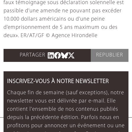
faux témoignage sous déclaration solennelle est
passible d’une amende ne pouvant pas excéder
10.000 dollars américains ou d’une peine
d’emprisonnement de 5 ans maximum ou des
deux». ER/AT/GF © Agence Hirondelle
PARTAGER
REPUBLIER
INSCRIVEZ-VOUS À NOTRE NEWSLETTER
Chaque fin de semaine (sauf exceptions), notre
newsletter vous est délivrée par e-mail. Elle
contient l'ensemble de nos contenus publiés
depuis la précédente édition. Parfois nous en
profitons pour annoncer un événement ou une