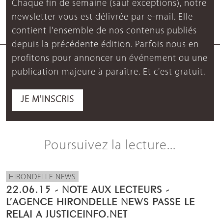
Chaque fin de semaine (sauf exceptions), notre
newsletter vous est délivrée par e-mail. Elle
contient l'ensemble de nos contenus publiés
depuis la précédente édition. Parfois nous en
profitons pour annoncer un événement ou une
publication majeure à paraître. Et c'est gratuit.
JE M'INSCRIS
Poursuivez la lecture...
HIRONDELLE NEWS
22.06.15 - NOTE AUX LECTEURS -
L’AGENCE HIRONDELLE NEWS PASSE LE
RELAI A JUSTICEINFO.NET