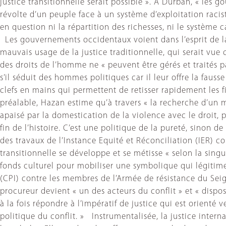
justice transitionnelle serait possible ». A Durban, « les
révolte d’un peuple face à un système d’exploitation racis
en question ni la répartition des richesses, ni le système ca
Les gouvernements occidentaux voient dans l’esprit de la j
mauvais usage de la justice traditionnelle, qui serait vu
des droits de l’homme ne « peuvent être gérés et traités
s’il séduit des hommes politiques car il leur offre la fauss
clefs en mains qui permettent de retisser rapidement les fi
préalable, Hazan estime qu’à travers « la recherche d’un m
apaisé par la domestication de la violence avec le droit, pa
fin de l’histoire. C’est une politique de la pureté, sinon
des travaux de l’Instance Equité et Réconciliation (IER)
transitionnelle se développe et se métisse « selon la singu
fonds culturel pour mobiliser une symbolique qui légitime 
(CPI) contre les membres de l’Armée de résistance du Seign
procureur devient « un des acteurs du conflit » et « dispos
à la fois répondre à l’impératif de justice qui est orienté 
politique du conflit. » Instrumentalisée, la justice inter