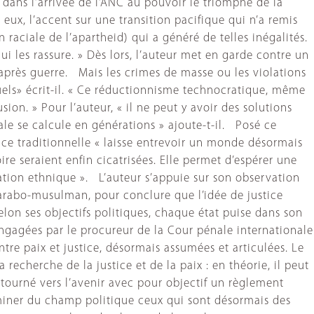
 dans l’arrivée de l’ANC au pouvoir le triomphe de la
eux, l’accent sur une transition pacifique qui n’a remis
on raciale de l’apartheid) qui a généré de telles inégalités.
i les rassure. » Dès lors, l’auteur met en garde contre un
’après guerre. Mais les crimes de masse ou les violations
els» écrit-il. « Ce réductionnisme technocratique, même
sion. » Pour l’auteur, « il ne peut y avoir des solutions
iale se calcule en générations » ajoute-t-il. Posé ce
tice traditionnelle « laisse entrevoir un monde désormais
oire seraient enfin cicatrisées. Elle permet d’espérer une
ication ethnique ». L’auteur s’appuie sur son observation
 arabo-musulman, pour conclure que l’idée de justice
elon ses objectifs politiques, chaque état puise dans son
 engagées par le procureur de la Cour pénale internationale
tre paix et justice, désormais assumées et articulées. Le
recherche de la justice et de la paix : en théorie, il peut
x, tourné vers l’avenir avec pour objectif un règlement
éliminer du champ politique ceux qui sont désormais des