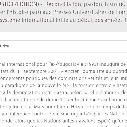
TICE/EDITION) - Réconciliation, pardon, histoire, v
r l’histoire paru aux Presses Universitaires de Fran
système international initié au début des années 
iriza
énal international pour l’ex-Yougoslavie (1993) inaugure ce 
entats du 11 septembre 2001. » Ancien journaliste au quoti
s fondements politiques des commissions vérités et leur un
 du paradigme de la nouvelle ère : la tension entre civilisat
 à la démocratie.» écrit Hazan. Selon lui elle élabore « d
rit il, « ambitionne de domestiquer la violence par l’arme 
té régionale. » Mais pour Pierre Hazan, le printemps de la j
a conférence contre le racisme organisée par les Nations
 monde, alors que les Nations unies « avaient espéré qu’u