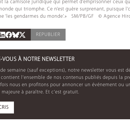
vient la camisole juridique qui permet d’emprisonner ceux q
monde qui triomphe. Ce n’est guère surprenant, puisque l’oc
comme ‘les gendarmes du monde’.» SM/PB/GF © Agence Hir
REPUBLIER
Z-VOUS À NOTRE NEWSLETTER
de semaine (sauf exceptions), notre newsletter vous est dé
e contient l'ensemble de nos contenus publiés depuis la p
arfois nous en profitons pour annoncer un événement ou u
 majeure à paraître. Et c'est gratuit.
CRIS