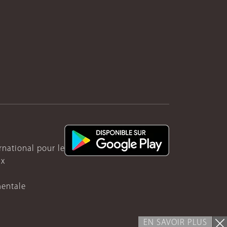
ernational pour le Rwanda
ux
mentale
EN SAVOIR PLUS