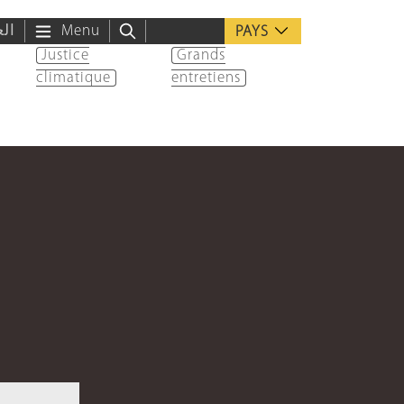
الع
Menu
PAYS
Justice
Grands
climatique
entretiens