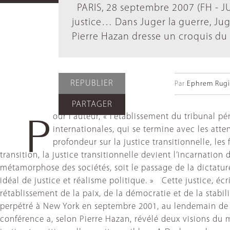
PARIS, 28 septembre 2007 (FH - JUS
justice… Dans Juger la guerre, Juge
Pierre Hazan dresse un croquis du 
REPUBLIER
Par
Ephrem Rugir
PARTAGER
our l’auteur, « l’établissement du tribunal p
P
internationales, qui se termine avec les att
profondeur sur la justice transitionnelle, le
transition, la justice transitionnelle devient l’incarnation
métamorphose des sociétés, soit le passage de la dictature
idéal de justice et réalisme politique. » Cette justice, éc
rétablissement de la paix, de la démocratie et de la stabili
perpétré à New York en septembre 2001, au lendemain de l
conférence a, selon Pierre Hazan, révélé deux visions du