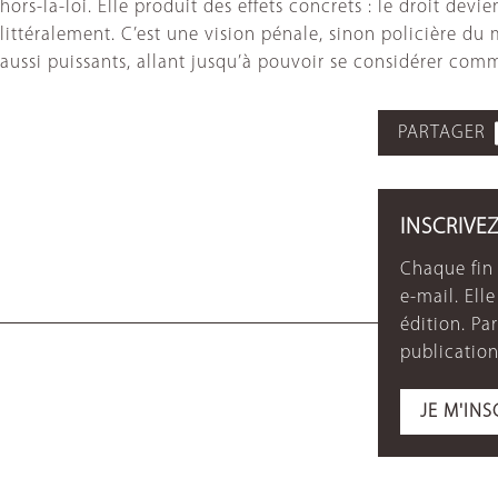
hors-la-loi. Elle produit des effets concrets : le droit de
littéralement. C’est une vision pénale, sinon policière du 
aussi puissants, allant jusqu’à pouvoir se considérer 
PARTAGER
INSCRIVE
Chaque fin 
e-mail. Ell
édition. P
publication
JE M'INS