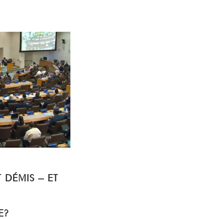
T DÉMIS – ET
E?