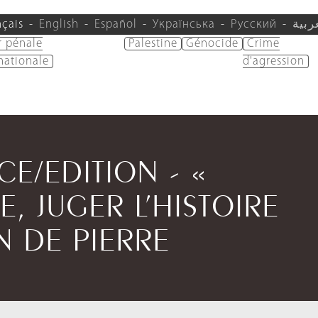
nçais
English
Español
Українська
Русский
ربية
r pénale
Palestine
Génocide
Crime
nationale
d'agression
CE/EDITION - «
, JUGER L’HISTOIRE
N DE PIERRE