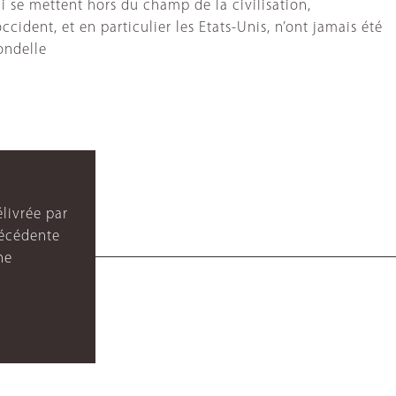
ui se mettent hors du champ de la civilisation,
cident, et en particulier les Etats-Unis, n’ont jamais été
ondelle
livrée par
récédente
ne