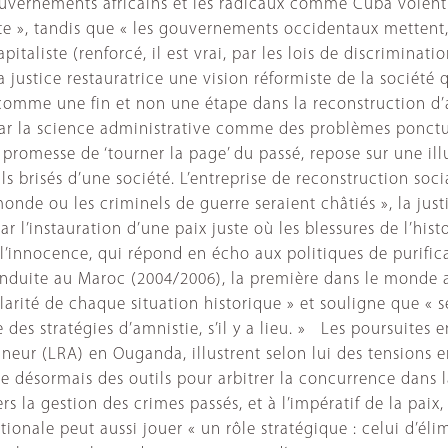
 gouvernements africains et les radicaux comme Cuba voient
te », tandis que « les gouvernements occidentaux mettent, 
pitaliste (renforcé, il est vrai, par les lois de discriminati
ustice restauratrice une vision réformiste de la société qu
e comme une fin et non une étape dans la reconstruction d
 par la science administrative comme des problèmes ponctu
e promesse de ‘tourner la page’ du passé, repose sur une illu
ls brisés d’une société. L’entreprise de reconstruction soc
onde ou les criminels de guerre seraient châtiés », la jus
r l’instauration d’une paix juste où les blessures de l’hist
 de l’innocence, qui répond en écho aux politiques de purif
 conduite au Maroc (2004/2006), la première dans le monde
larité de chaque situation historique » et souligne que « s
des stratégies d’amnistie, s’il y a lieu. » Les poursuites
eur (LRA) en Ouganda, illustrent selon lui des tensions en
e désormais des outils pour arbitrer la concurrence dans la 
vers la gestion des crimes passés, et à l’impératif de la pai
nationale peut aussi jouer « un rôle stratégique : celui d’