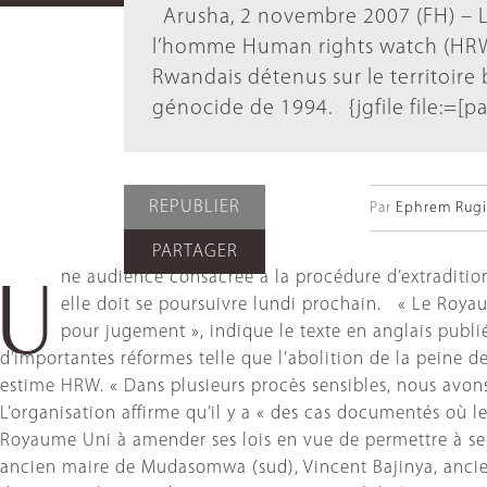
Arusha, 2 novembre 2007 (FH) – L’
l’homme Human rights watch (HRW)
Rwandais détenus sur le territoire
génocide de 1994. {jgfile file:=[p
REPUBLIER
Par
Ephrem Rugir
PARTAGER
ne audience consacrée à la procédure d’extraditio
U
elle doit se poursuivre lundi prochain. « Le Roya
pour jugement », indique le texte en anglais publi
d’importantes réformes telle que l’abolition de la peine d
estime HRW. « Dans plusieurs procès sensibles, nous avon
L’organisation affirme qu’il y a « des cas documentés où 
Royaume Uni à amender ses lois en vue de permettre à se
ancien maire de Mudasomwa (sud), Vincent Bajinya, ancie