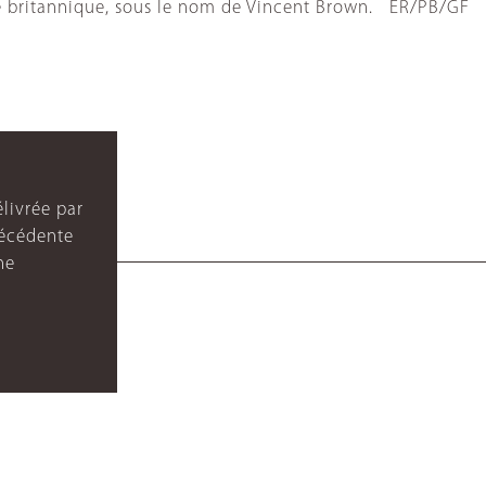
lité britannique, sous le nom de Vincent Brown. ER/PB/GF
livrée par
récédente
ne