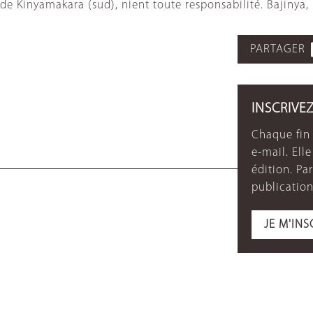
de Kinyamakara (sud), nient toute responsabilité. Bajinya
PARTAGER
INSCRIVE
Chaque fin 
e-mail. Ell
édition. P
publication
JE M'INS