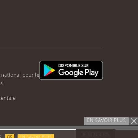
ernational pour le Rwanda
ux
mentale
EN SAVOIR PLUS
JE M'INSCRIS
s.
OK
EN SAVOIR PLUS