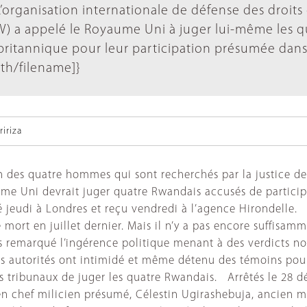
organisation internationale de défense des droits
 a appelé le Royaume Uni à juger lui-même les q
 britannique pour leur participation présumée dans
ath/filename]}
iriza
n des quatre hommes qui sont recherchés par la justice de
ume Uni devrait juger quatre Rwandais accusés de partici
é jeudi à Londres et reçu vendredi à l’agence Hirondelle.
e mort en juillet dernier. Mais il n’y a pas encore suffisa
s remarqué l’ingérence politique menant à des verdicts n
les autorités ont intimidé et même détenu des témoins pou
s tribunaux de juger les quatre Rwandais. Arrêtés le 28
n chef milicien présumé, Célestin Ugirashebuja, ancien m