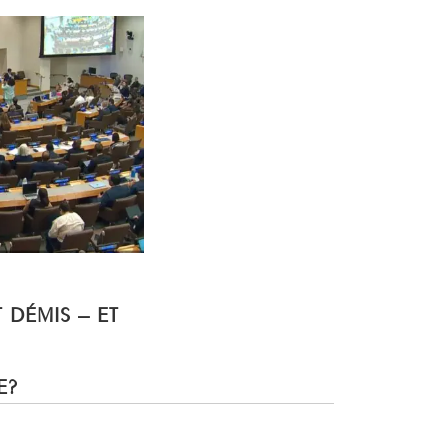
T DÉMIS – ET
E?