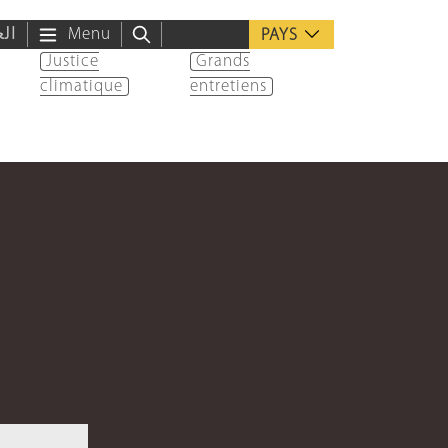
الع
Menu
PAYS
Justice
Grands
climatique
entretiens