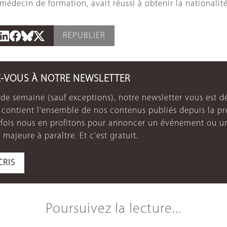
, médecin de formation, avait réussi à obtenir la nationa
REPUBLIER
Z-VOUS À NOTRE NEWSLETTER
de semaine (sauf exceptions), notre newsletter vous est dé
e contient l'ensemble de nos contenus publiés depuis la p
arfois nous en profitons pour annoncer un événement ou u
 majeure à paraître. Et c'est gratuit.
CRIS
Poursuivez la lecture...