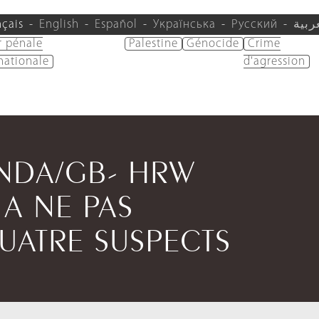
nçais
English
Español
Українська
Русский
ربية
r pénale
Palestine
Génocide
Crime
nationale
d'agression
ANDA/GB- HRW
 A NE PAS
UATRE SUSPECTS