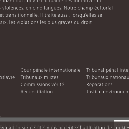
endant qui couvre l’actualité des initiatives de
s violences, en cinq langues. Notre champ éditorial
 transitionnelle. Il traite aussi, lorsqu’elles se
aix, les violations les plus graves du droit
Cour pénale internationale
Tribunal pénal int
oslavie
Tribunaux mixtes
Tribunaux nationa
Commissions vérité
Réparations
Réconciliation
Justice environne
s
ustice Info, chaque semaine dans votre boîte e-mail
vigation sur ce site, vous acceptez l'utilisation de cookie