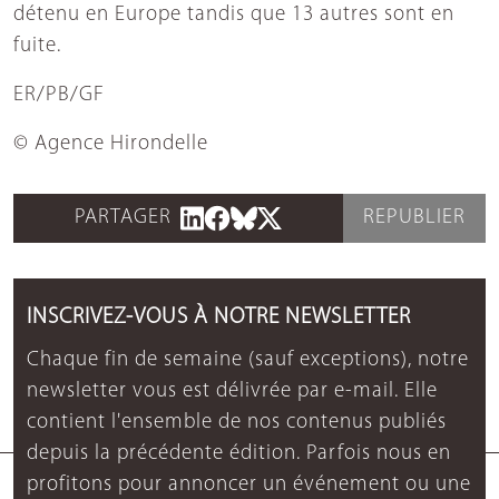
détenu en Europe tandis que 13 autres sont en
fuite.
ER/PB/GF
© Agence Hirondelle
PARTAGER
REPUBLIER
INSCRIVEZ-VOUS À NOTRE NEWSLETTER
Chaque fin de semaine (sauf exceptions), notre
newsletter vous est délivrée par e-mail. Elle
contient l'ensemble de nos contenus publiés
depuis la précédente édition. Parfois nous en
profitons pour annoncer un événement ou une