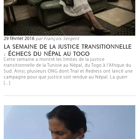
29 février 2016
par François Sergent
LA SEMAINE DE LA JUSTICE TRANSITIONNELLE
: ÉCHECS DU NÉPAL AU TOGO
Cette semaine a montré les limites de la justice
transitionnelle de la Tunisie au Népal, du Togo à l’Afrique du
Sud. Ainsi, plusieurs ONG dont Trial et Redress ont lancé une
campagne pour que justice soit rendue au Népal. La guerr
[...]