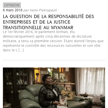
OPINION
6 mars 2016
par Irene Pietropaoli
LA QUESTION DE LA RESPONSABILITÉ DES
ENTREPRISES ET DE LA JUSTICE
TRANSITIONNELLE AU MYANMAR
Le 1er février 2016, le parlement birman, élu
démocratiquement après cinq décennies de dictature
militaire, a tenu sa première session. Etant donné l’enjeu que
représente le contrôle des ressources naturelles et son rôle
dans le c [...]