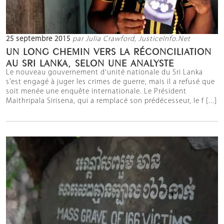
25 septembre 2015
par Julia Crawford, JusticeInfo.Net
UN LONG CHEMIN VERS LA RÉCONCILIATION
AU SRI LANKA, SELON UNE ANALYSTE
Le nouveau gouvernement d'unité nationale du Sri Lanka
s’est engagé à juger les crimes de guerre, mais il a refusé que
soit menée une enquête internationale. Le Président
Maithripala Sirisena, qui a remplacé son prédécesseur, le f [...]