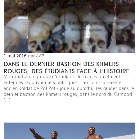
1 mai 2016
par AFP
DANS LE DERNIER BASTION DES KHMERS
ROUGES, DES ÉTUDIANTS FACE À L'HISTOIRE
Montrant à un groupe d'étudiants les cages où étaient
enfermés les prisonniers politiques, Tho Lon - lui-même
ancien soldat de Pol Pot - joue aujourd'hui les guides dans le
dernier bastion des Khmers rouges, dans le nord du Cambod
[...]