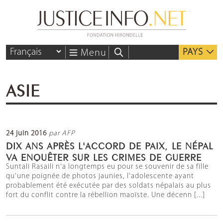
PAYS
Menu
ASIE
24 juin 2016
par AFP
DIX ANS APRÈS L'ACCORD DE PAIX, LE NÉPAL
VA ENQUÊTER SUR LES CRIMES DE GUERRE
Suntali Rasaili n'a longtemps eu pour se souvenir de sa fille
qu'une poignée de photos jaunies, l'adolescente ayant
probablement été exécutée par des soldats népalais au plus
fort du conflit contre la rébellion maoïste. Une décenn [...]