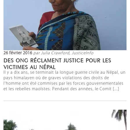
26 février 2016
par Julia Crawford, JusticeInfo
DES ONG RÉCLAMENT JUSTICE POUR LES
VICTIMES AU NÉPAL
Il y a dix ans, se terminait la longue guerre civile au Népal, un
pays himalayen où de graves violations des droits de
l'homme ont été commises par les forces gouvernementales
et les rebelles maoïstes. Pendant des années, le Comit [...]