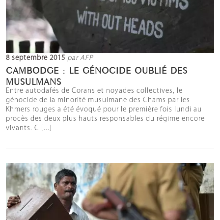
8 septembre 2015
par AFP
CAMBODGE : LE GÉNOCIDE OUBLIÉ DES
MUSULMANS
Entre autodafés de Corans et noyades collectives, le
génocide de la minorité musulmane des Chams par les
Khmers rouges a été évoqué pour le première fois lundi au
procès des deux plus hauts responsables du régime encore
vivants. C [...]