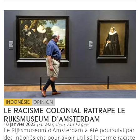
INDONÉSIE
OPINION
LE RACISME COLONIAL RATTRAPE LE
RIJKSMUSEUM D'AMSTERDAM
10 janvier 2023
par Marjolein van Pagee
Le Rijksmuseum d'Amsterdam a été poursuivi par
des Indonésiens pour avoir utilisé le terme raciste