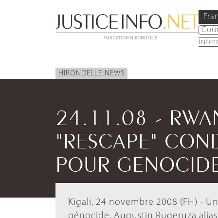
Fra
Cou
inter
HIRONDELLE NEWS
24.11.08 - RW
"RESCAPE" CON
POUR GENOCID
Kigali, 24 novembre 2008 (FH) - 
génocide, Augustin Rugeruza alia