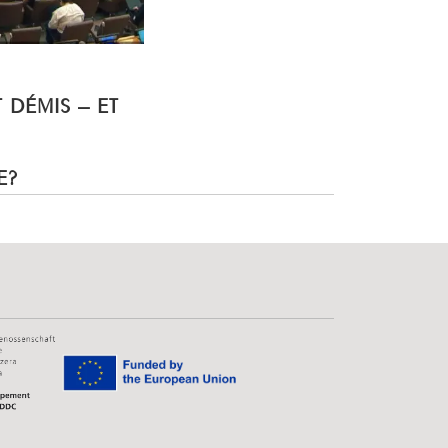
T DÉMIS – ET
E?