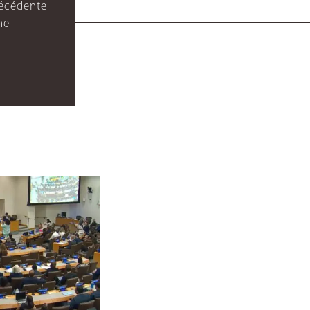
récédente
ne