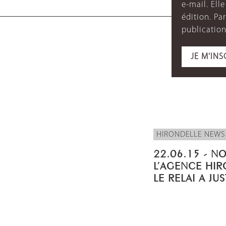
e-mail. Ell
édition. P
publication
JE M'INS
HIRONDELLE NEWS
22.06.15 - N
L’AGENCE HIR
LE RELAI A JU