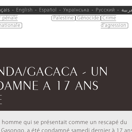
nçais
English
Español
Українська
Русский
ربية
r pénale
Palestine
Génocide
Crime
nationale
d'agression
ANDA/GACACA - UN
DAMNE A 17 ANS
E
Un homme qui se présentait comme un rescapé du
s Gasongo, a été condamné samedi dernier à 17 an