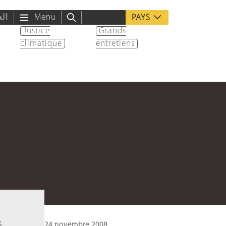
الع
Menu
PAYS
Justice
Grands
climatique
entretiens
s
24 novembre 2008