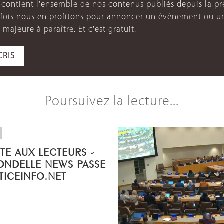
e contient l'ensemble de nos contenus publiés depuis la p
arfois nous en profitons pour annoncer un événement ou u
 majeure à paraître. Et c'est gratuit.
CRIS
Poursuivez la lecture...
OTE AUX LECTEURS -
ONDELLE NEWS PASSE
STICEINFO.NET