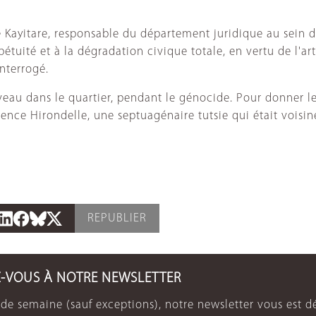
é Kayitare, responsable du département juridique au sein 
tuité et à la dégradation civique totale, en vertu de l'art
nterrogé.
uveau dans le quartier, pendant le génocide. Pour donner l
agence Hirondelle, une septuagénaire tutsie qui était voisi
REPUBLIER
Z-VOUS À NOTRE NEWSLETTER
de semaine (sauf exceptions), notre newsletter vous est dé