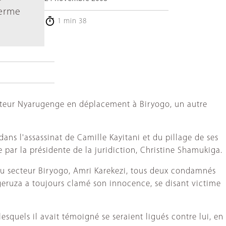
terme
1 min 38
secteur Nyarugenge en déplacement à Biryogo, un autre
s l'assassinat de Camille Kayitani et du pillage de ses
e par la présidente de la juridiction, Christine Shamukiga.
 du secteur Biryogo, Amri Karekezi, tous deux condamnés
ugeruza a toujours clamé son innocence, se disant victime
esquels il avait témoigné se seraient ligués contre lui, en