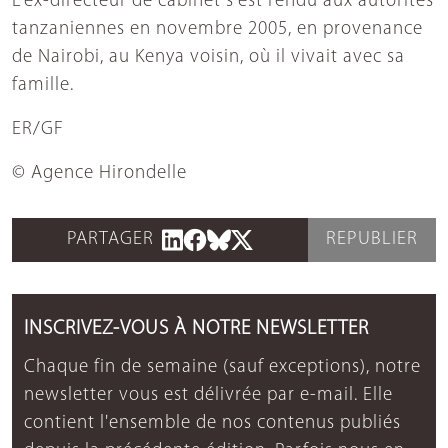
L'ex-directeur de cabinet s'est rendu aux autorités
tanzaniennes en novembre 2005, en provenance
de Nairobi, au Kenya voisin, où il vivait avec sa
famille.
ER/GF
© Agence Hirondelle
PARTAGER
REPUBLIER
INSCRIVEZ-VOUS À NOTRE NEWSLETTER
Chaque fin de semaine (sauf exceptions), notre
newsletter vous est délivrée par e-mail. Elle
contient l'ensemble de nos contenus publiés