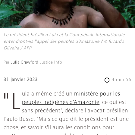
Le président brésilien Lula et la Cour pénale internationale
entendront-ils l'appel des peuples d'Amazonie ? © Ricardo
Oliveira / AFP
Par
Julia Crawford
Justice Info
31 janvier 2023
4 min 56
"Lula a même créé un
ministère pour les
peuples indigènes d'Amazonie
, ce qui est
sans précédent", déclare l'avocat brésilien
Paulo Busse. "Mais ce que dit le président est une
chose, et savoir s'il aura les conditions pour