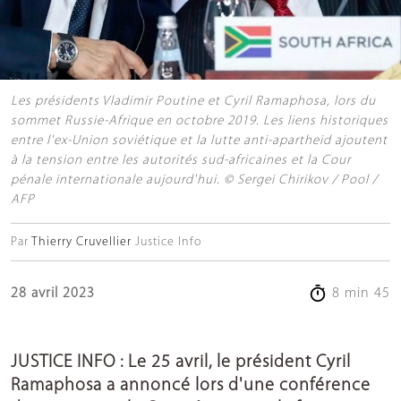
Les présidents Vladimir Poutine et Cyril Ramaphosa, lors du
sommet Russie-Afrique en octobre 2019. Les liens historiques
entre l'ex-Union soviétique et la lutte anti-apartheid ajoutent
à la tension entre les autorités sud-africaines et la Cour
pénale internationale aujourd'hui. © Sergei Chirikov / Pool /
AFP
Par
Thierry Cruvellier
Justice Info
28 avril 2023
8 min 45
JUSTICE INFO : Le 25 avril, le président Cyril
Ramaphosa a annoncé lors d'une conférence