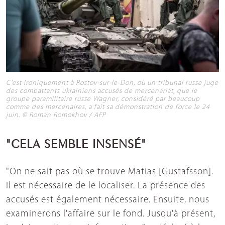
C'est ironiquement à Rostov-sur-le-Don, où un tribunal russe juge
des combattants ukrainiens accusés de mercenariat, que le
groupe paramilitaire russe Wagner, considéré par beaucoup
comme des mercenaires, a fait sa démonstration de force le 24
juin. © Roman Romokhov / AFP
"CELA SEMBLE INSENSÉ"
"On ne sait pas où se trouve Matias [Gustafsson].
Il est nécessaire de le localiser. La présence des
accusés est également nécessaire. Ensuite, nous
examinerons l'affaire sur le fond. Jusqu'à présent,