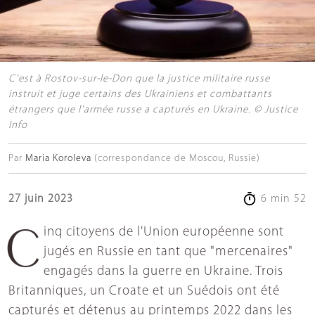
C'est à Rostov-sur-le-Don que la justice militaire russe
instruit et juge certains des Ukrainiens et combattants
étrangers que l'armée russe a capturés en Ukraine. © Justice
Info
Par
Maria Koroleva
(correspondance de Moscou, Russie)
27 juin 2023
6 min 52
Cinq citoyens de l'Union européenne sont
jugés en Russie en tant que "mercenaires"
engagés dans la guerre en Ukraine. Trois
Britanniques, un Croate et un Suédois ont été
capturés et détenus au printemps 2022 dans les