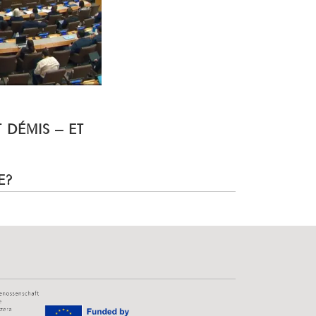
T DÉMIS – ET
E?