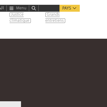
الع
Menu
PAYS
Justice
Grands
climatique
entretiens