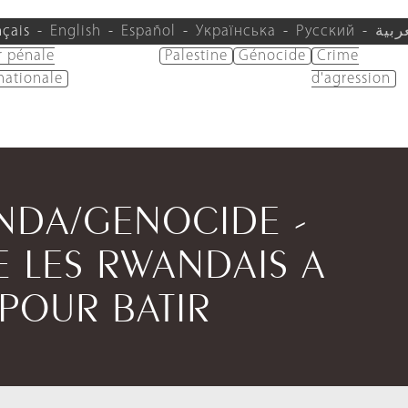
nçais
English
Español
Українська
Русский
ربية
r pénale
Palestine
Génocide
Crime
nationale
d'agression
ANDA/GENOCIDE -
E LES RWANDAIS A
POUR BATIR