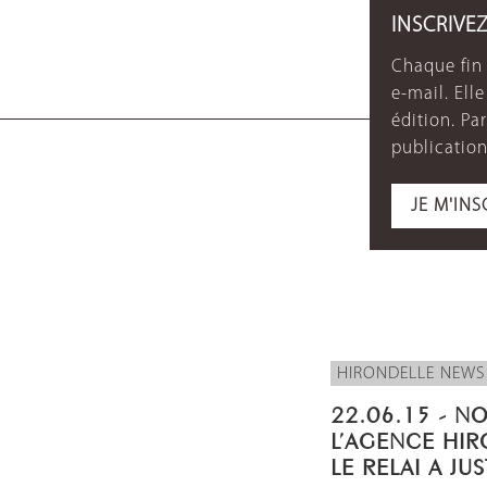
INSCRIVE
Chaque fin 
e-mail. Ell
édition. P
publication
JE M'INS
HIRONDELLE NEWS
22.06.15 - N
L’AGENCE HIR
LE RELAI A JU