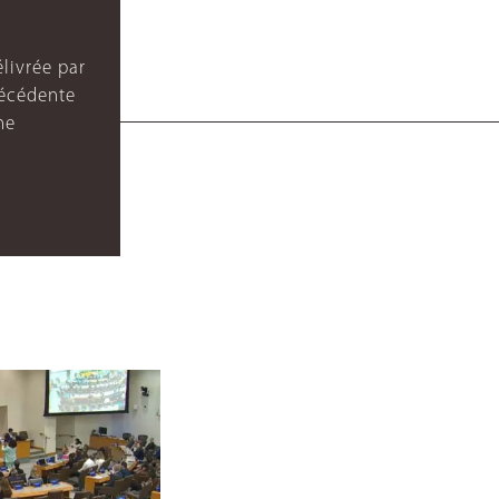
livrée par
récédente
ne