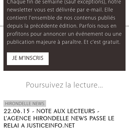
Chaque fin de semaine (sauf exceptions), notre
newsletter vous est délivrée par e-mail. Elle
contient l'ensemble de nos contenus publiés
depuis la précédente édition. Parfois nous en
profitons pour annoncer un événement ou une
publication majeure à paraître. Et c'est gratuit.
JE M'INSCRIS
Poursuivez la lecture...
HIRONDELLE NEWS
22.06.15 - NOTE AUX LECTEURS -
L’AGENCE HIRONDELLE NEWS PASSE LE
RELAI A JUSTICEINFO.NET