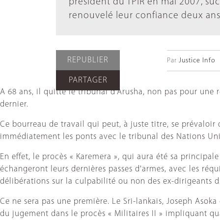
président du TPIR en mai 2007, suc
renouvelé leur confiance deux ans 
REPUBLIER
Par
Justice Info
PARTAGER
A 68 ans, il quitte le tribunal d'Arusha, non pas pour une
dernier.
Ce bourreau de travail qui peut, à juste titre, se prévalo
immédiatement les ponts avec le tribunal des Nations Uni
En effet, le procès « Karemera », qui aura été sa principal
échangeront leurs dernières passes d'armes, avec les réqui
délibérations sur la culpabilité ou non des ex-dirigeants
Ce ne sera pas une première. Le Sri-lankais, Joseph Asoka 
du jugement dans le procès « Militaires II » impliquant qu