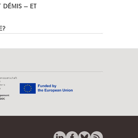
T DÉMIS – ET
E?