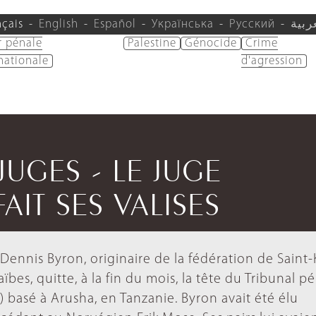
nçais
English
Español
Українська
Русский
ربية
r pénale
Palestine
Génocide
Crime
nationale
d'agression
/JUGES - LE JUGE
AIT SES VALISES
Dennis Byron, originaire de la fédération de Saint-K
ïbes, quitte, à la fin du mois, la tête du Tribunal p
) basé à Arusha, en Tanzanie. Byron avait été élu