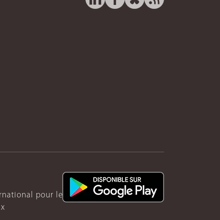
ernational pour le Rwanda
ux