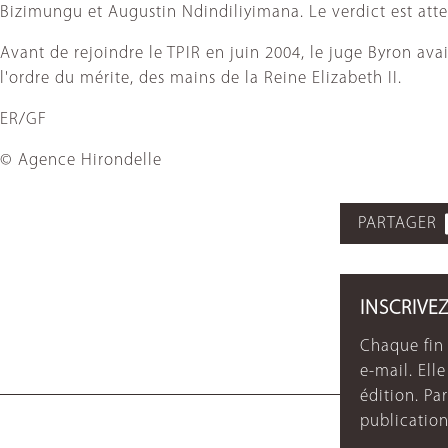
Bizimungu et Augustin Ndindiliyimana. Le verdict est atte
Avant de rejoindre le TPIR en juin 2004, le juge Byron ava
l'ordre du mérite, des mains de la Reine Elizabeth II.
ER/GF
© Agence Hirondelle
PARTAGER
INSCRIVE
Chaque fin 
e-mail. Ell
édition. P
publication