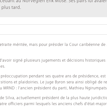
cédant au Norvégien Erik Mose. Ses pairs lui avaie
plus tard.
 retraite méritée, mais pour présider la Cour caribéenne d
ir d'avoir signé plusieurs jugements et décisions historiqu
es.
e préoccupation pendant ses quatre ans de présidence, est l
sitions et plaidoiries. Le juge Byron sera ainsi obligé de 
 du MRND : l'ancien président du parti, Mathieu Ngirumpats
de Silva, actuellement président de la plus haute juridicti
atre officiers parmi lesquels les anciens chefs d'état-maj