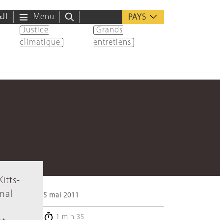
الع
Menu
PAYS
Justice
Grands
climatique
entretiens
itts-
énal
5 mai 2011
1 min 35