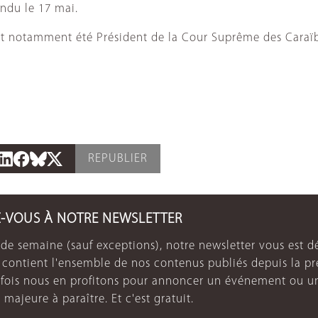
ndu le 17 mai.
it notamment été Président de la Cour Suprême des Caraïbes
REPUBLIER
Z-VOUS À NOTRE NEWSLETTER
de semaine (sauf exceptions), notre newsletter vous est dé
e contient l'ensemble de nos contenus publiés depuis la p
arfois nous en profitons pour annoncer un événement ou u
 majeure à paraître. Et c'est gratuit.