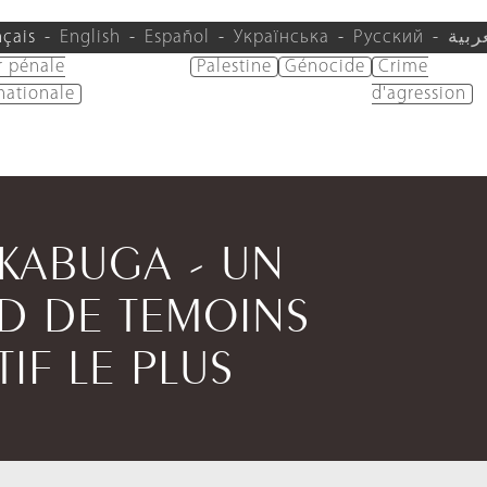
nçais
English
Español
Українська
Русский
ربية
r pénale
Palestine
Génocide
Crime
nationale
d'agression
/KABUGA - UN
D DE TEMOINS
IF LE PLUS