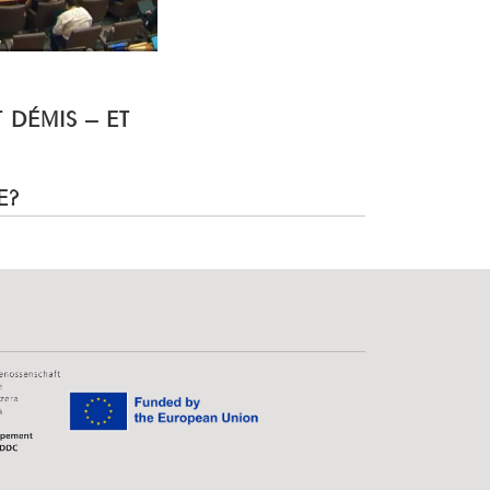
T DÉMIS – ET
E?