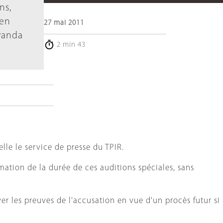
ns,
ien
27 mai 2011
Rwanda
2 min 43
lle le service de presse du TPIR.
mation de la durée de ces auditions spéciales, sans
r les preuves de l'accusation en vue d'un procès futur si