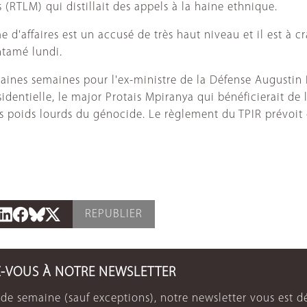
s (RTLM) qui distillait des appels à la haine ethnique.
d'affaires est un accusé de très haut niveau et il est à c
ntamé lundi.
aines semaines pour l'ex-ministre de la Défense Augustin
entielle, le major Protais Mpiranya qui bénéficierait de
poids lourds du génocide. Le règlement du TPIR prévoit q
REPUBLIER
Z-VOUS À NOTRE NEWSLETTER
de semaine (sauf exceptions), notre newsletter vous est dé