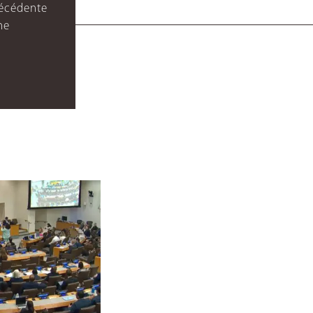
récédente
ne