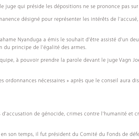
le juge qui préside les dépositions ne se prononce pas su
rmanence désigné pour représenter les intérêts de l'accusé
hame Nyanduga a émis le souhait d'être assisté d'un deux
 du principe de l'égalité des armes.
n équipe, à pouvoir prendre la parole devant le juge Vagn J
les ordonnances nécessaires » après que le conseil aura dis
s d'accusation de génocide, crimes contre l'humanité et c
s, en son temps, il fut président du Comité du Fonds de déf