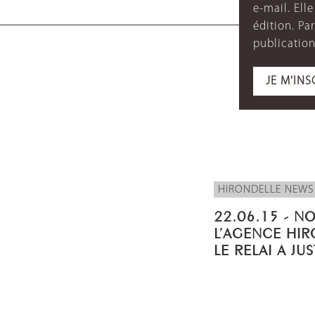
e-mail. Ell
édition. P
publication
JE M'INS
HIRONDELLE NEWS
22.06.15 - N
L’AGENCE HIR
LE RELAI A JU