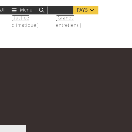
الع
Menu
PAYS
Justice
Grands
climatique
entretiens