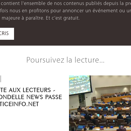
e contient l'ensemble de nos contenus publiés depuis la p
arfois nous en profitons pour annoncer un événement ou u
 majeure à paraître. Et c'est gratuit.
CRIS
Poursuivez la lecture...
OTE AUX LECTEURS -
ONDELLE NEWS PASSE
STICEINFO.NET