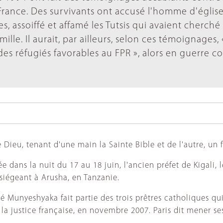
rance. Des survivants ont accusé l'homme d'églis
es, assoiffé et affamé les Tutsis qui avaient cherché
amille. Il aurait, par ailleurs, selon ces témoignages, 
e des réfugiés favorables au FPR », alors en guerre co
ieu, tenant d'une main la Sainte Bible et de l'autre, un fu
e dans la nuit du 17 au 18 juin, l'ancien préfet de Kigali
 siégeant à Arusha, en Tanzanie.
unyeshyaka fait partie des trois prêtres catholiques qui 
e la justice française, en novembre 2007. Paris dit mener s