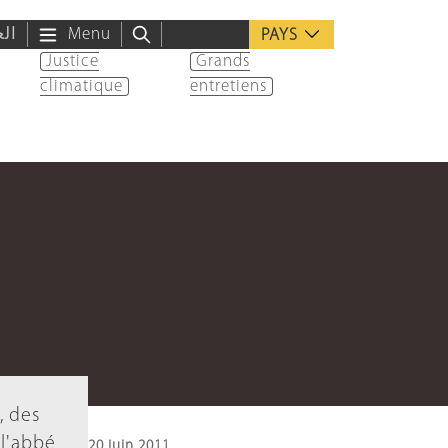
الع
Menu
PAYS
Justice
Grands
climatique
entretiens
, des
 l'abbé
20 juin 2011