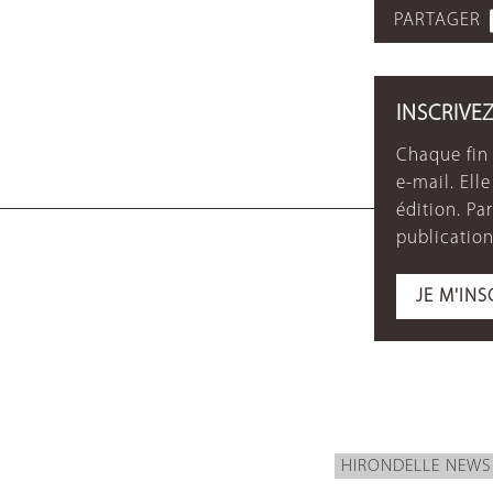
PARTAGER
INSCRIVE
Chaque fin 
e-mail. Ell
édition. P
publication
JE M'INS
HIRONDELLE NEWS