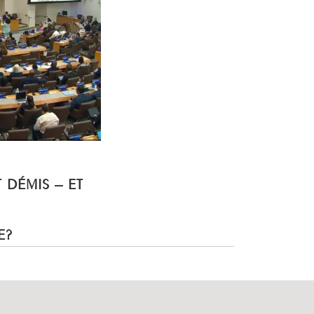
T DÉMIS – ET
E?