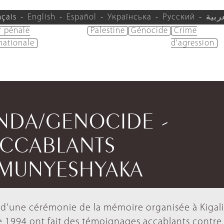
nçais
English
Español
Українська
Русский
ربية
r pénale
Palestine
Génocide
Crime
nationale
d'agression
ANDA/GENOCIDE -
CCABLANTS
 MUNYESHYAKA
rs d'une cérémonie de la mémoire organisée à Kigali
e 1994 ont fait des témoignages accablants contre