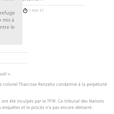
e
1 min 57
 refuge
« mis à
ntre le
sil ».
, le colonel Tharcisse Renzaho condamné à la perpétuité
ont été inculpés par le TPIR. Ce tribunal des Nations
es enquêtes et le procès n'a pas encore démarré.