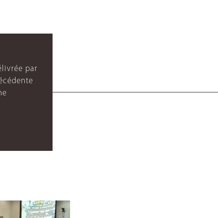
livrée par
récédente
ne