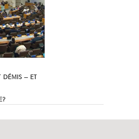
T DÉMIS – ET
E?