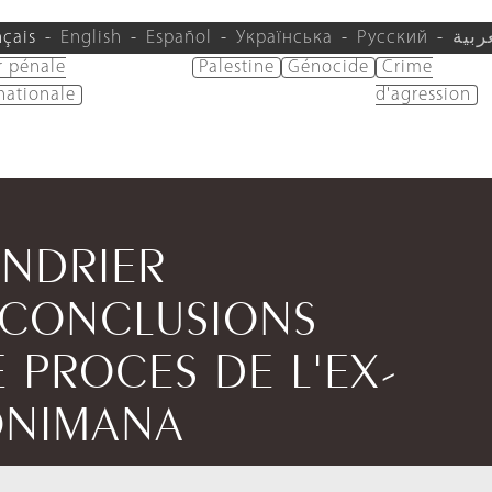
nçais
English
Español
Українська
Русский
ربية
r pénale
Palestine
Génocide
Crime
nationale
d'agression
ENDRIER
- CONCLUSIONS
E PROCES DE L'EX-
ONIMANA