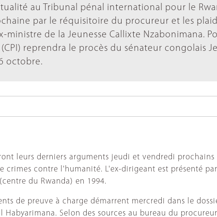
ctualité au Tribunal pénal international pour le Rw
haine par le réquisitoire du procureur et les plaid
ex-ministre de la Jeunesse Callixte Nzabonimana. Po
e (CPI) reprendra le procès du sénateur congolais J
6 octobre.
ront leurs derniers arguments jeudi et vendredi prochains 
crimes contre l'humanité. L'ex-dirigeant est présenté par
 (centre du Rwanda) en 1994.
éments de preuve à charge démarrent mercredi dans le dos
l Habyarimana. Selon des sources au bureau du procureur, l