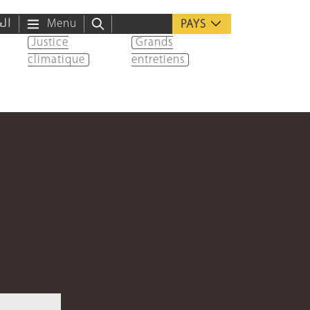
الع
Menu
PAYS
Justice
Grands
climatique
entretiens