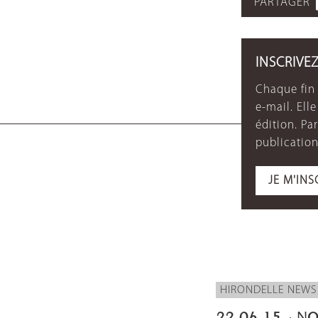
PARTAGER
INSCRIVE
Chaque fin 
e-mail. Ell
édition. P
publication
JE M'INS
HIRONDELLE NEWS
22.06.15 - N