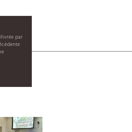
livrée par
récédente
ne