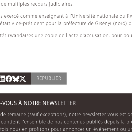
de multiples recours judiciaires.
ps exercé comme enseignant à l'Université nationale du R
était vice-président pour la préfecture de Gisenyi (nord) d
ités rwandaises une copie de l'acte d'accusation, pour pou
REPUBLIER
Z-VOUS À NOTRE NEWSLETTER
de semaine (sauf exceptions), notre newsletter vous est dé
e contient l'ensemble de nos contenus publiés depuis la p
arfois nous en profitons pour annoncer un événement ou u