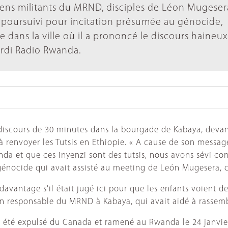
nciens militants du MRND, disciples de Léon Mugeser
poursuivi pour incitation présumée au génocide,
 dans la ville où il a prononcé le discours haineu
mardi Radio Rwanda.
iscours de 30 minutes dans la bourgade de Kabaya, devan
à renvoyer les Tutsis en Ethiopie. « A cause de son messa
a et que ces inyenzi sont des tutsis, nous avons sévi cont
énocide qui avait assisté au meeting de León Mugesera, 
s davantage s'il était jugé ici pour que les enfants voient 
ien responsable du MRND à Kabaya, qui avait aidé à rassemb
été expulsé du Canada et ramené au Rwanda le 24 janvier. 