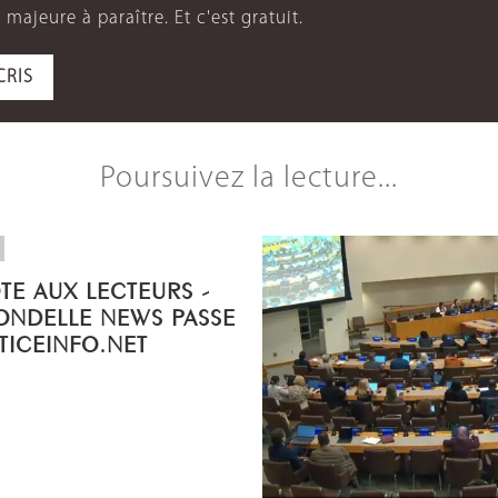
 majeure à paraître. Et c'est gratuit.
CRIS
Poursuivez la lecture...
OTE AUX LECTEURS -
ONDELLE NEWS PASSE
STICEINFO.NET