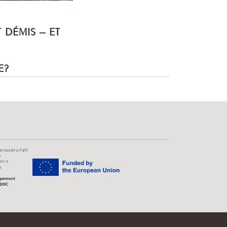
T DÉMIS – ET
E?