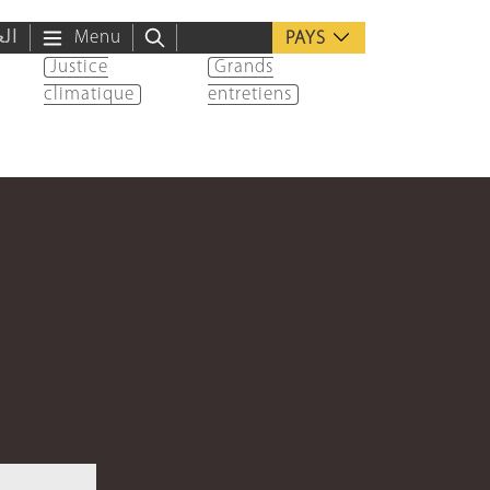
الع
Menu
PAYS
Justice
Grands
climatique
entretiens