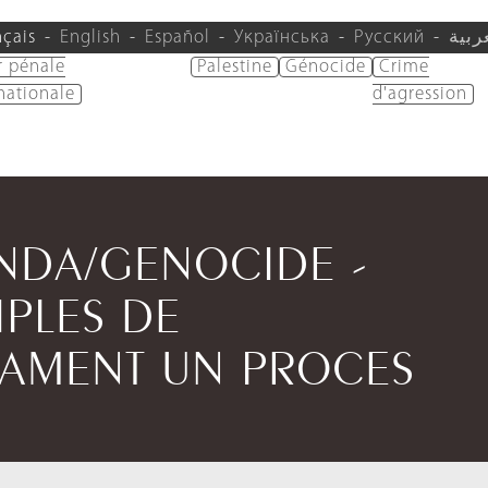
nçais
English
Español
Українська
Русский
ربية
r pénale
Palestine
Génocide
Crime
nationale
d'agression
ANDA/GENOCIDE -
IPLES DE
AMENT UN PROCES