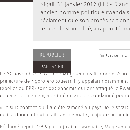
Kigali, 31 janvier 2012 (FH) - D'a
ancien homme politique rwandais 
réclament que son procès se tienne
lequel il est inculpé, a rapporté 
REPUBLIER
Par
Justice Info
PARTAGER
Le 22 novembre 1992, Léon Mugesera avait prononcé un d
préfecture de Ngororero (ouest). Il y appelait notamment 
rebelles du FPR) sont des ennemis qui ont attaqué le Rwand
de ça et ici même », a estimé un ancien condamné pour g
« Je suis content qu'il aie été ramené au pays. Je le serai
qu'il a donné et qui a fait tant de mal », a ajouté un anc
Réclamé depuis 1995 par la justice rwandaise, Mugesera a 