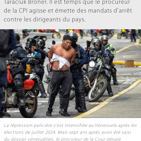
Taraciuk Broner. Il est temps que le procureur
de la CPI agisse et émette des mandats d'arrêt
contre les dirigeants du pays.
La répression policière s’est intensifiée au Venezuela après les
élections de juillet 2024. Mais sept ans après avoir été saisi
du dossier vénézuélien, le procureur de la Cour pénale