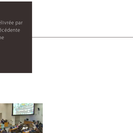
livrée par
récédente
ne