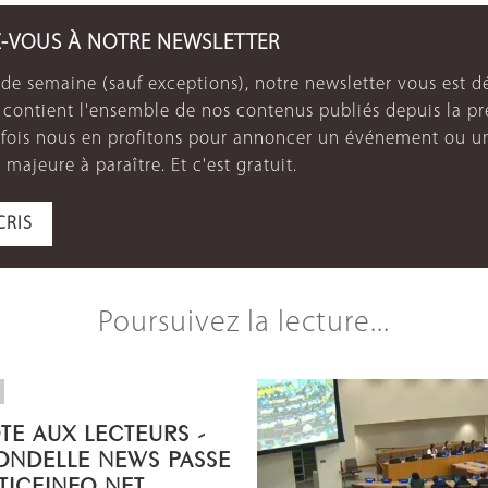
Z-VOUS À NOTRE NEWSLETTER
de semaine (sauf exceptions), notre newsletter vous est dé
e contient l'ensemble de nos contenus publiés depuis la p
arfois nous en profitons pour annoncer un événement ou u
 majeure à paraître. Et c'est gratuit.
CRIS
Poursuivez la lecture...
OTE AUX LECTEURS -
ONDELLE NEWS PASSE
STICEINFO.NET