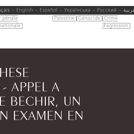
nçais
English
Español
Українська
Русский
ربية
r pénale
Palestine
Génocide
Crime
nationale
d'agression
THESE
- APPEL A
DE BECHIR, UN
EN EXAMEN EN