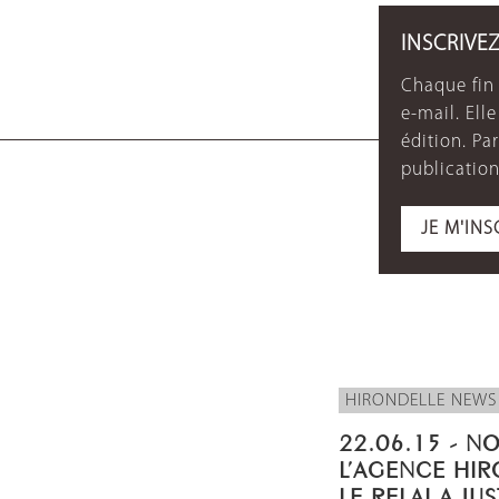
INSCRIVE
Chaque fin 
e-mail. Ell
édition. P
publication
JE M'INS
HIRONDELLE NEWS
22.06.15 - N
L’AGENCE HIR
LE RELAI A JU