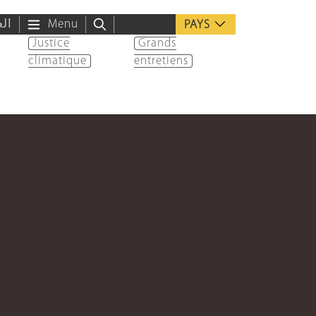
الع
Menu
PAYS
Justice
Grands
climatique
entretiens