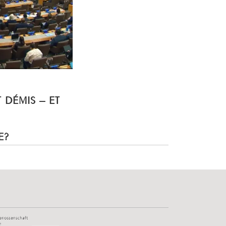
T DÉMIS – ET
E?