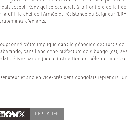
RA : le gouvernement des Etats-Unis d’Amérique a promis m
ndais Joseph Kony qui se cacherait à la frontière de la Ré
 CPI, le chef de l'Armée de résistance du Seigneur (LRA)
crutements d'enfants.
upçonné d’être impliqué dans le génocide des Tutsis de 1
Kabarando, dans l’ancienne préfecture de Kibungo (est) ava
ndat délivré par un juge d'instruction du pôle « crimes co
u sénateur et ancien vice-président congolais reprendra l
REPUBLIER