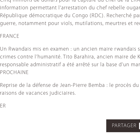
Cinq millions de dollars pour la capture du chef de la L
information permettant l'arrestation du chef rebelle ouga
République démocratique du Congo (RDC). Recherché par la
guerre, notamment pour viols, mutilations, meurtres et re
FRANCE
Un Rwandais mis en examen : un ancien maire rwandais so
crimes contre l’humanité. Tito Barahira, ancien maire de 
responsable administratif a été arrêté sur la base d’un ma
PROCHAINE
Reprise de la défense de Jean-Pierre Bemba : le procès d
raisons de vacances judiciaires.
ER
PARTAGER