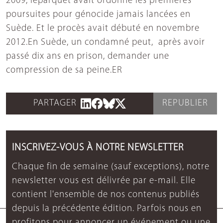
2009, leparquet avait ordonné les premières
poursuites pour génocide jamais lancées en
Suède. Et le procès avait débuté en novembre
2012.En Suède, un condamné peut, après avoir
passé dix ans en prison, demander une
compression de sa peine.ER
PARTAGER
REPUBLIER
INSCRIVEZ-VOUS À NOTRE NEWSLETTER
Chaque fin de semaine (sauf exceptions), notre
newsletter vous est délivrée par e-mail. Elle
contient l'ensemble de nos contenus publiés
depuis la précédente édition. Parfois nous en
profitons pour annoncer un événement ou une