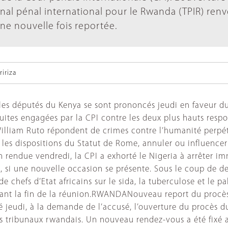
nal pénal international pour le Rwanda (TPIR) ren
une nouvelle fois reportée.
iriza
 les députés du Kenya se sont prononcés jeudi en faveur du
suites engagées par la CPI contre les deux plus hauts resp
William Ruto répondent de crimes contre l’humanité perpétr
on les dispositions du Statut de Rome, annuler ou influence
on rendue vendredi, la CPI a exhorté le Nigeria à arrêter 
as, si une nouvelle occasion se présente. Sous le coup de d
de chefs d’Etat africains sur le sida, la tuberculose et le
ia avant la fin de la réunion.RWANDANouveau report du proc
té jeudi, à la demande de l’accusé, l’ouverture du procès 
s tribunaux rwandais. Un nouveau rendez-vous a été fixé au