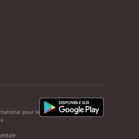
ernational pour le Rwanda
ux
mentale