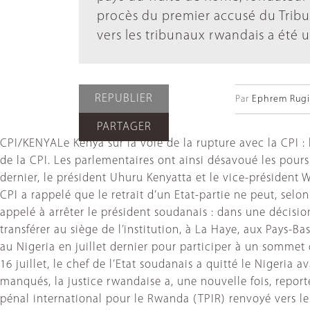
procès du premier accusé du Tribu
vers les tribunaux rwandais a été 
REPUBLIER
Par
Ephrem Rugir
PARTAGER
CPI/KENYALe Kenya sur la voie de la rupture avec la CPI :
de la CPI. Les parlementaires ont ainsi désavoué les pour
dernier, le président Uhuru Kenyatta et le vice-président 
CPI a rappelé que le retrait d’un Etat-partie ne peut, sel
appelé à arrêter le président soudanais : dans une décisi
transférer au siège de l’institution, à La Haye, aux Pays-B
au Nigeria en juillet dernier pour participer à un sommet 
16 juillet, le chef de l’Etat soudanais a quitté le Niger
manqués, la justice rwandaise a, une nouvelle fois, repor
pénal international pour le Rwanda (TPIR) renvoyé vers le