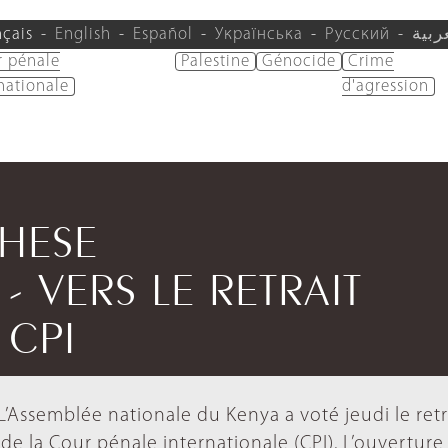
nçais
English
Español
Українська
Русский
ربية
r pénale
Palestine
Génocide
Crime
nationale
d'agression
THESE
 VERS LE RETRAIT
 CPI
’Assemblée nationale du Kenya a voté jeudi le retr
de la Cour pénale internationale (CPI). L’ouverture