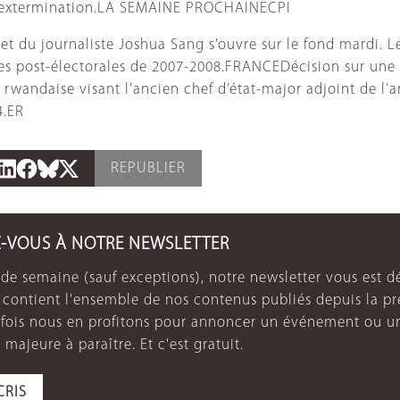
 et extermination.LA SEMAINE PROCHAINECPI
 et du journaliste Joshua Sang s’ouvre sur le fond mardi. 
es post-électorales de 2007-2008.FRANCEDécision sur une d
rwandaise visant l’ancien chef d’état-major adjoint de l
4.ER
REPUBLIER
Z-VOUS À NOTRE NEWSLETTER
de semaine (sauf exceptions), notre newsletter vous est dé
e contient l'ensemble de nos contenus publiés depuis la p
arfois nous en profitons pour annoncer un événement ou u
 majeure à paraître. Et c'est gratuit.
CRIS