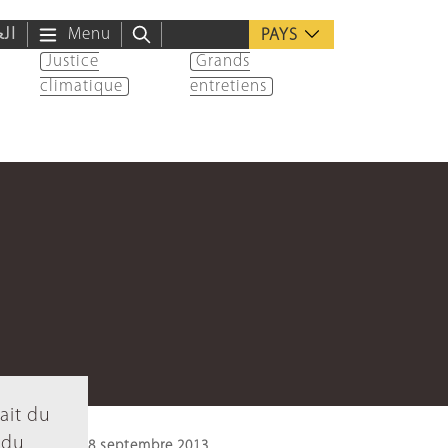
الع
Menu
PAYS
Justice
Grands
climatique
entretiens
ait du
 du
8 septembre 2013