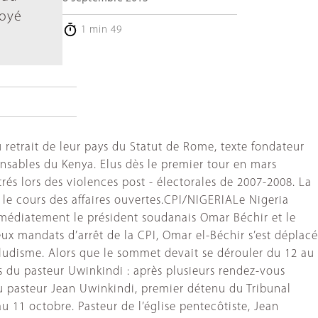
voyé
1 min 49
 retrait de leur pays du Statut de Rome, texte fondateur
onsables du Kenya. Elus dès le premier tour en mars
és lors des violences post - électorales de 2007-2008. La
r le cours des affaires ouvertes.CPI/NIGERIALe Nigeria
immédiatement le président soudanais Omar Béchir et le
eux mandats d’arrêt de la CPI, Omar el-Béchir s’est déplacé
 paludisme. Alors que le sommet devait se dérouler du 12 au
ès du pasteur Uwinkindi : après plusieurs rendez-vous
du pasteur Jean Uwinkindi, premier détenu du Tribunal
 11 octobre. Pasteur de l’église pentecôtiste, Jean