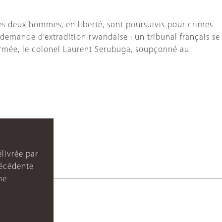
Les deux hommes, en liberté, sont poursuivis pour crimes
emande d’extradition rwandaise : un tribunal français se
’armée, le colonel Laurent Serubuga, soupçonné au
livrée par
récédente
ne