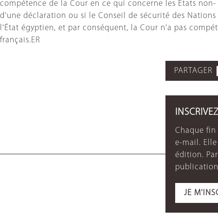
compétence de la Cour en ce qui concerne les États non- 
d'une déclaration ou si le Conseil de sécurité des Nations
l'État égyptien, et par conséquent, la Cour n'a pas compéte
français.ER
PARTAGER
INSCRIVE
Chaque fin 
e-mail. Ell
édition. P
publication
JE M'INS