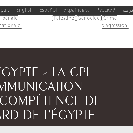
nçais
English
Español
Українська
Русский
ربية
r pénale
Palestine
Génocide
Crime
nationale
d'agression
ÉGYPTE - LA CPI
OMMUNICATION
 COMPÉTENCE DE
ARD DE L’ÉGYPTE