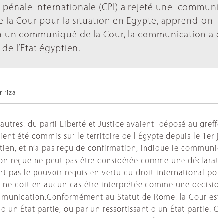
r pénale internationale (CPI) a rejeté une commun
e la Cour pour la situation en Egypte, apprend-on
lon un communiqué de la Cour, la communication a 
 de l’Etat égyptien.
iriza
autres, du parti Liberté et Justice avaient déposé au gr
 été commis sur le territoire de l'Égypte depuis le 1er jui
ien, et n’a pas reçu de confirmation, indique le communiq
ion reçue ne peut pas être considérée comme une déclarat
 pas le pouvoir requis en vertu du droit international pou
 ne doit en aucun cas être interprétée comme une décisio
ommunication.Conformément au Statut de Rome, la Cour est
'un État partie, ou par un ressortissant d'un État partie. 