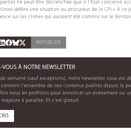
parties ne peut être déclenchée que si l'État concerné ac
 Unies défère une situation au procureur de la CPI.« À ce 
nce sur les crimes qui auraient été commis sur le territoir
REPUBLIER
Z-VOUS À NOTRE NEWSLETTER
de semaine (sauf exceptions), notre newsletter vous est dé
e contient l'ensemble de nos contenus publiés depuis la p
arfois nous en profitons pour annoncer un événement ou u
 majeure à paraître. Et c'est gratuit.
CRIS