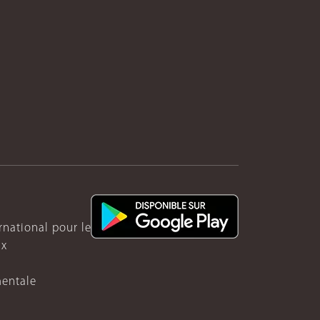
ernational pour le Rwanda
ux
mentale