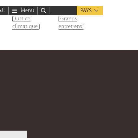
الع
Menu
PAYS
Justice
Grands
climatique
entretiens