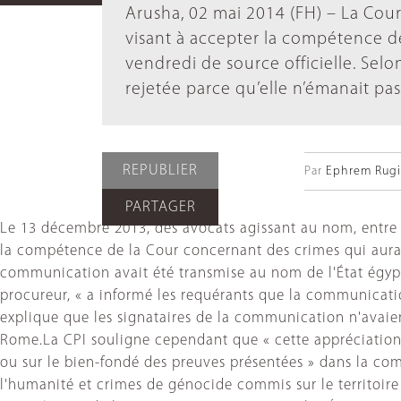
Arusha, 02 mai 2014 (FH) – La Cou
visant à accepter la compétence d
vendredi de source officielle. Se
rejetée parce qu’elle n’émanait pas
REPUBLIER
Par
Ephrem Rugir
PARTAGER
Le 13 décembre 2013, des avocats agissant au nom, entre 
la compétence de la Cour concernant des crimes qui auraient
communication avait été transmise au nom de l'État égypt
procureur, « a informé les requérants que la communicat
explique que les signataires de la communication n'avaient
Rome.La CPI souligne cependant que « cette appréciation
ou sur le bien-fondé des preuves présentées » dans la c
l'humanité et crimes de génocide commis sur le territoire d