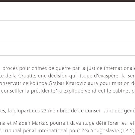
'un procès pour crimes de guerre par la justice internatio
 de la Croatie, une décision qui risque d'exaspérer la Ser
onservatrice Kolinda Grabar Kitarovic aura pour mission de
t conseiller la présidente", a expliqué vendredi le cabine
s, la plupart des 23 membres de ce conseil sont des génér
a et Mladen Markac pourrait davantage détériorer les relati
e Tribunal pénal international pour l'ex-Yougoslavie (TPIY)