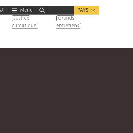
الع
Menu
PAYS
Justice
Grands
climatique
entretiens