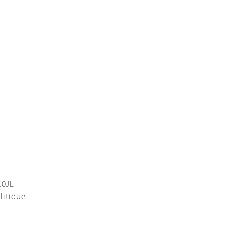
C0JL
litique