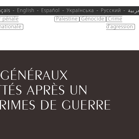
nçais
English
Español
Українська
Русский
ربية
r pénale
Palestine
Génocide
Crime
nationale
d'agression
X GÉNÉRAUX
TÉS APRÈS UN
RIMES DE GUERRE