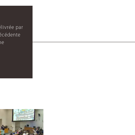
livrée par
récédente
ne