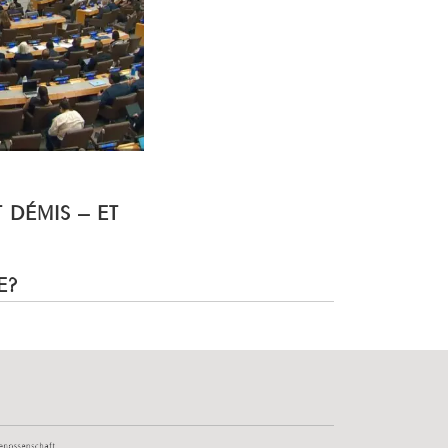
T DÉMIS – ET
E?