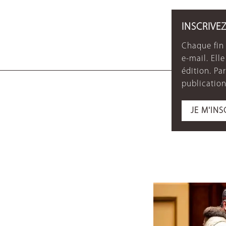
INSCRIVE
Chaque fin 
e-mail. Ell
édition. P
publication
JE M'INS