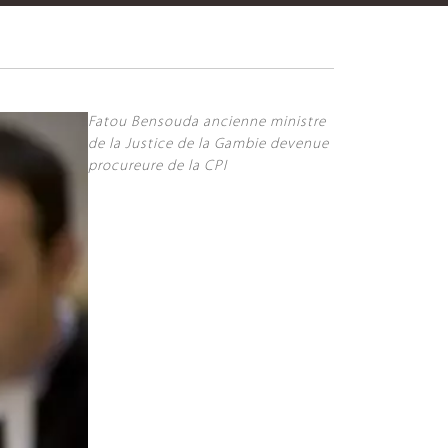
Fatou Bensouda ancienne ministre
de la Justice de la Gambie devenue
procureure de la CPI