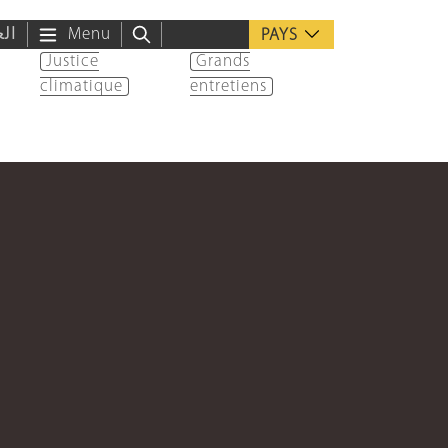
الع
Menu
PAYS
Justice
Grands
climatique
entretiens