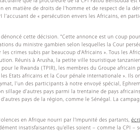
ctaculaire que la procureure de la CPI Fatou Bensouda est
on en matière de droits de l’homme et de respect de la 
I l’accusant de « persécution envers les Africains, en parti
dénoncé cette décision. "Cette annonce est un coup pour d
rmations du ministre gambien selon lesquelles la Cour persé
our les crimes subis par beaucoup d'Africains ». Tous les A
tion. Réunis à Arusha, la petite ville touristique tanzanie
al pour le Rwanda (TPIR), les membres du Groupe africain p
es Etats africains et la Cour pénale internationale ». Ils o
ymat, l’un des participants à notre envoyé spécial, Ephrem
on sillage d’autres pays parmi la trentaine de pays africains
t d’autres pays de la région, comme le Sénégal. La campag
lences en Afrique nourri par l’impunité des partants,
écri
fondément insatisfaisantes qu’elles soient – comme la CPI –