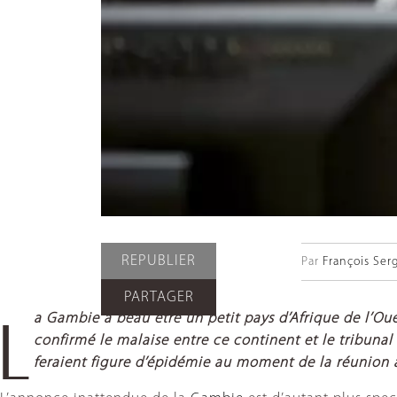
REPUBLIER
Par
François Ser
PARTAGER
a Gambie a beau être un petit pays d’Afrique de l’Ou
L
confirmé le malaise entre ce continent et le tribunal
feraient figure d’épidémie au moment de la réunion 