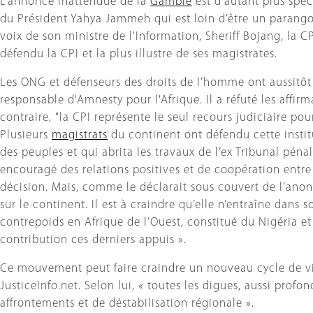
L’annonce inattendue de la
Gambie
est d’autant plus spe
du Président Yahya Jammeh qui est loin d’être un parang
voix de son ministre de l'Information, Sheriff Bojang, la CP
défendu la CPI et la plus illustre de ses magistrates.
Les ONG et défenseurs des droits de l’homme ont aussitôt 
responsable d'Amnesty pour l'Afrique. Il a réfuté les affi
contraire, "la CPI représente le seul recours judiciaire p
Plusieurs
magistrats
du continent ont défendu cette institu
des peuples et qui abrita les travaux de l’ex Tribunal pén
encouragé des relations positives et de coopération entre l
décision. Mais, comme le déclarait sous couvert de l’anon
sur le continent. Il est à craindre qu’elle n’entraîne dans s
contrepoids en Afrique de l’Ouest, constitué du Nigéria e
contribution ces derniers appuis ».
Ce mouvement peut faire craindre un nouveau cycle de vio
JusticeInfo.net. Selon lui, « toutes les digues, aussi pro
affrontements et de déstabilisation régionale ».