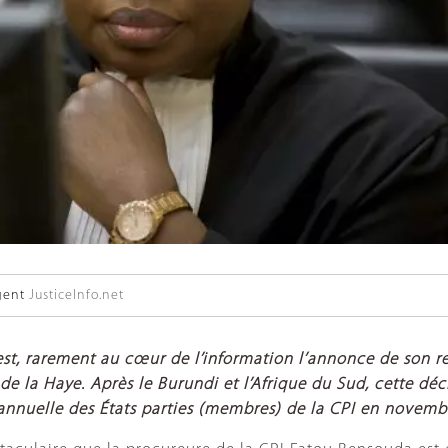
gent
JusticeInfo.net
est, rarement au cœur de l’information l’annonce de son re
 de la Haye. Après le Burundi et l’Afrique du Sud, cette dé
annuelle des États parties (membres) de la CPI en novemb