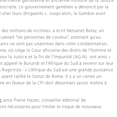
 elle-même gambienne et ancienne ministre de la Justice
démocratie. Le gouvernement gambien a dénoncé par la
culier leurs dirigeants ». Jusqu’alors, la Gambie avait
es millions de victimes, a écrit Netsanet Belay, un
cuterait "les personnes de couleur", estimant qu'au
fricains ne sont pas unanimes dans cette condamnation.
nne, où siège le Cour africaine des droits de l’homme et
our la Justice et la fin de l’Impunité (AGJA) ont ainsi «
nt appelé le Burundi et l’Afrique du Sud à revenir sur leur
 Rugiririza : « L’Afrique du Sud est une grande puissance
 ayant ratifié le Statut de Rome. Il y a un certes un
ne en faveur de la CPI doit désormais savoir mettre à
t
ainsi Pierre Hazan, conseiller éditorial de
 sont nécessaires pour limiter le risque de nouveaux