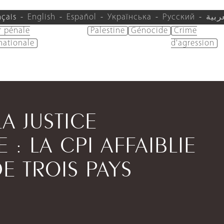
nçais
English
Español
Українська
Русский
ربية
r pénale
Palestine
Génocide
Crime
nationale
d'agression
A JUSTICE
 : LA CPI AFFAIBLIE
E TROIS PAYS