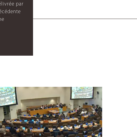
livrée par
récédente
ne