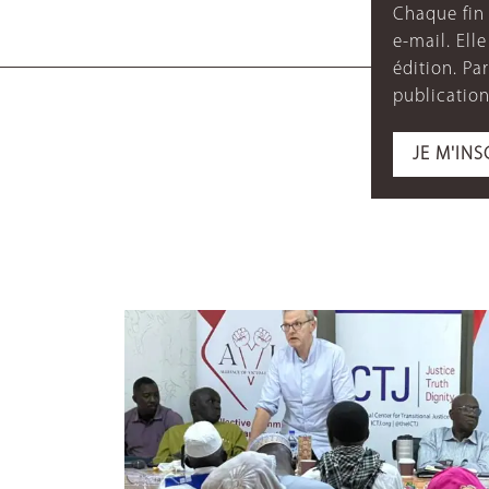
Chaque fin 
e-mail. Ell
édition. P
publication
JE M'INS