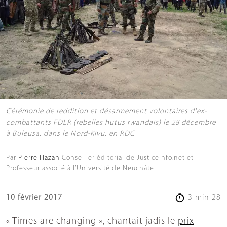
Cérémonie de reddition et désarmement volontaires d'ex-
combattants FDLR (rebelles hutus rwandais) le 28 décembre
à Buleusa, dans le Nord-Kivu, en RDC
Par
Pierre Hazan
Conseiller éditorial de JusticeInfo.net et
Professeur associé à l’Université de Neuchâtel
10 février 2017
3 min 28
« Times are changing », chantait jadis le
prix