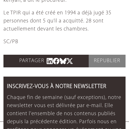
kenyan, a dit le procureur.
Le TPIR qui a été créé en 1994 a déjà jugé 35
personnes dont 5 qu’il a acquitté. 28 sont
actuellement devant les chambres.
SC/PB
PARTAGER
REPUBLIER
INSCRIVEZ-VOUS À NOTRE NEWSLETTER
Chaque fin de semaine (sauf exceptions), notre
newsletter vous est délivrée par e-mail. Elle
contient l'ensemble de nos contenus publiés
depuis la précédente édition. Parfois nous en