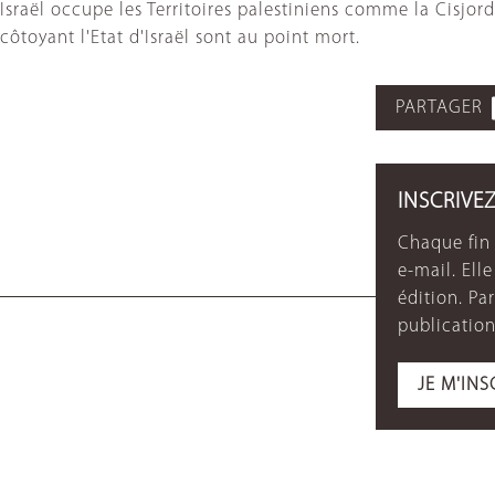
Israël occupe les Territoires palestiniens comme la Cisjor
côtoyant l'Etat d'Israël sont au point mort.
PARTAGER
INSCRIVE
Chaque fin 
e-mail. Ell
édition. P
publication
JE M'INS