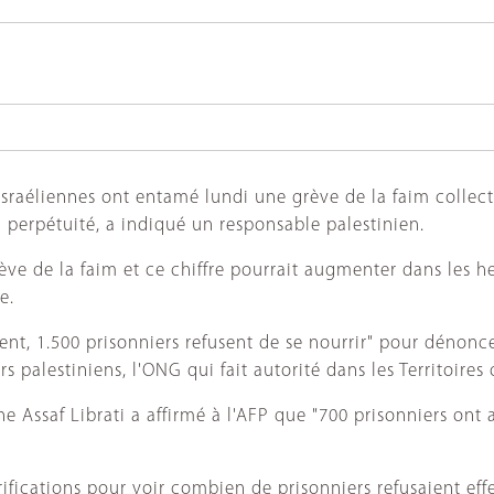
 israéliennes ont entamé lundi une grève de la faim collec
perpétuité, a indiqué un responsable palestinien.
ve de la faim et ce chiffre pourrait augmenter dans les heu
ne.
t, 1.500 prisonniers refusent de se nourrir" pour dénonce
 palestiniens, l'ONG qui fait autorité dans les Territoires
nne Assaf Librati a affirmé à l'AFP que "700 prisonniers o
érifications pour voir combien de prisonniers refusaient ef