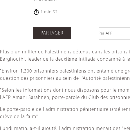
1 min 52
PARTAGER
Par
AFP
Plus d'un millier de Palestiniens détenus dans les prisons
Barghouthi, leader de la deuxième intifada condamné à la 
"Environ 1.300 prisonniers palestiniens ont entamé une grè
question des prisonniers au sein de l'Autorité palestinien
"Selon les informations dont nous disposons pour le momen
l'AFP Amani Sarahneh, porte-parole du Club des prisonniers
Le porte-parole de l'administration pénitentiaire israélie
grève de la faim".
Lundi matin, a-t-il ajouté, l'administration menait des "v