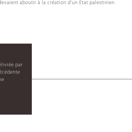
evaient aboutir à la création d'un Etat palestinien
livrée par
récédente
ne