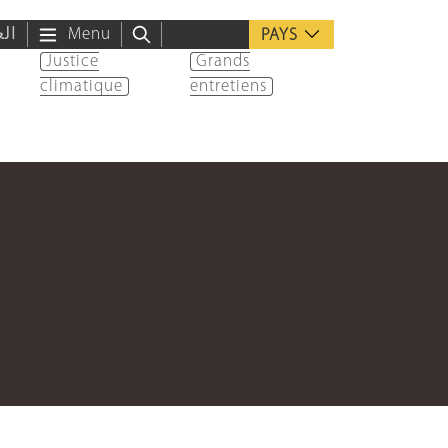
الع
Menu
PAYS
Justice
Grands
climatique
entretiens