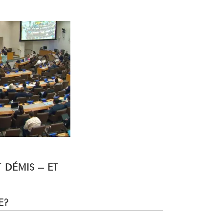
T DÉMIS – ET
E?