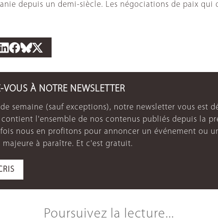
danie depuis un demi-siècle. Les négociations de paix qui d
Z-VOUS À NOTRE NEWSLETTER
de semaine (sauf exceptions), notre newsletter vous est dé
e contient l'ensemble de nos contenus publiés depuis la p
arfois nous en profitons pour annoncer un événement ou u
 majeure à paraître. Et c'est gratuit.
CRIS
Poursuivez la lecture...