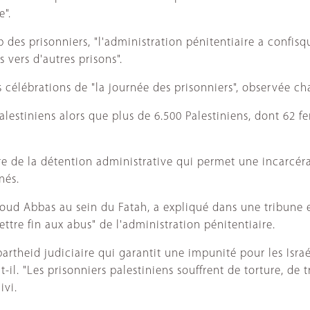
".
b des prisonniers, "l'administration pénitentiaire a confisq
 vers d'autres prisons".
es célébrations de "la journée des prisonniers", observée c
alestiniens alors que plus de 6.500 Palestiniens, dont 62 f
re de la détention administrative qui permet une incarcéra
nés.
moud Abbas au sein du Fatah, a expliqué dans une tribune
ettre fin aux abus" de l'administration pénitentiaire.
apartheid judiciaire qui garantit une impunité pour les Isr
rit-il. "Les prisonniers palestiniens souffrent de torture, 
ivi.