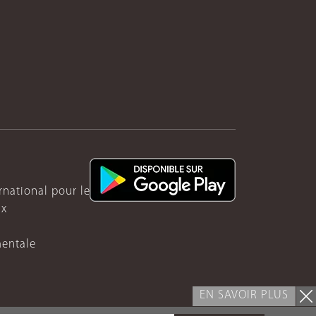
ernational pour le Rwanda
ux
mentale
EN SAVOIR PLUS