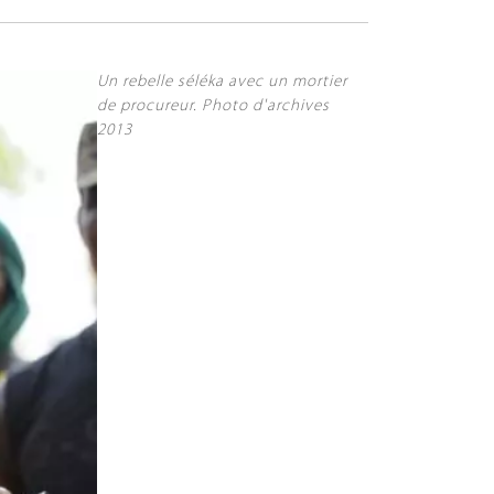
Un rebelle séléka avec un mortier
de procureur. Photo d'archives
2013