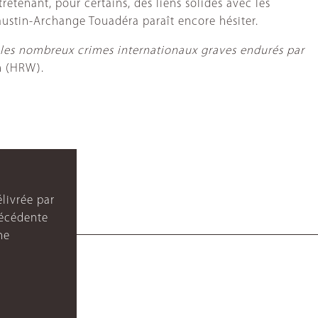
retenant, pour certains, des liens solides avec les
Faustin-Archange Touadéra paraît encore hésiter.
r les nombreux crimes internationaux graves endurés par
h (HRW).
livrée par
récédente
ne