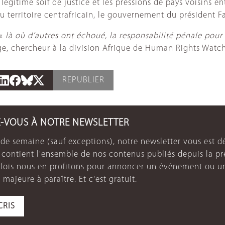
gitime soif de justice et les pressions de pays voisins ent
du territoire centrafricain, le gouvernement du président 
 «
là où d’autres ont échoué, la responsabilité pénale pou
dge, chercheur à la division Afrique de Human Rights Watc
REPUBLIER
Z-VOUS À NOTRE NEWSLETTER
de semaine (sauf exceptions), notre newsletter vous est dé
e contient l'ensemble de nos contenus publiés depuis la p
arfois nous en profitons pour annoncer un événement ou u
 majeure à paraître. Et c'est gratuit.
CRIS