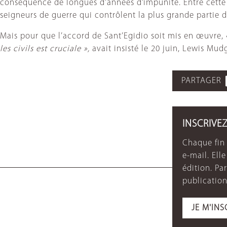
conséquence de longues d’années d’impunité. Entre cette lé
seigneurs de guerre qui contrôlent la plus grande partie 
Mais pour que l’accord de Sant’Egidio soit mis en œuvre,
les civils est cruciale »,
avait insisté le 20 juin, Lewis Mu
PARTAGER
INSCRIVE
Chaque fin 
e-mail. Ell
édition. P
publication
JE M'INS