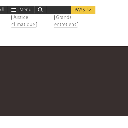
الع
Menu
PAYS
Justice
Grands
climatique
entretiens