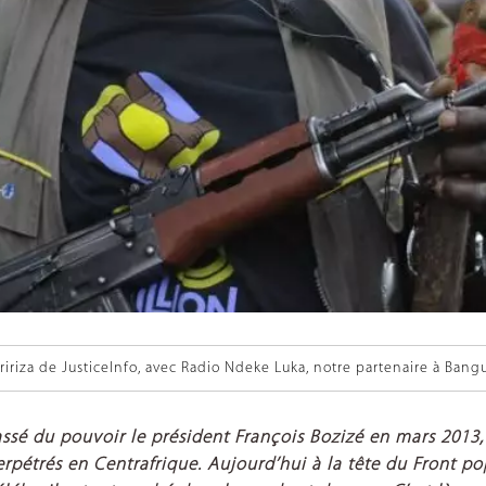
iriza de JusticeInfo, avec Radio Ndeke Luka, notre partenaire à Bang
hassé du pouvoir le président François Bozizé en mars 201
rpétrés en Centrafrique. Aujourd’hui à la tête du
Front
pop