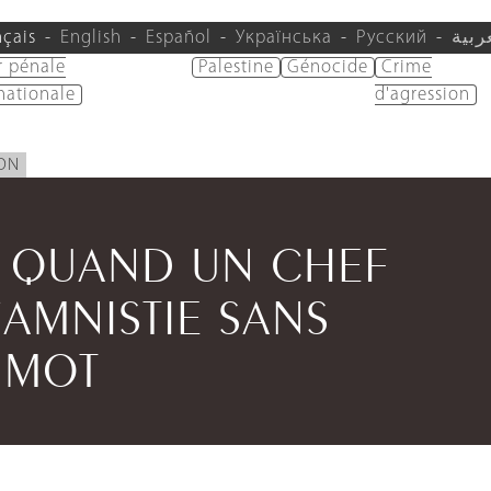
nçais
English
Español
Українська
Русский
ربية
r pénale
Palestine
Génocide
Crime
nationale
d'agression
ION
: QUAND UN CHEF
’AMNISTIE SANS
 MOT