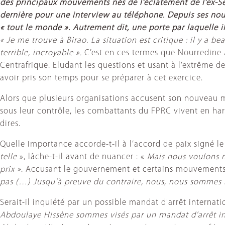
des principaux mouvements nés de l’éclatement de l’ex-Sélé
dernière pour une interview au téléphone. Depuis ses nouv
« tout le monde ». Autrement dit, une porte par laquelle il
« Je me trouve à Birao. La situation est critique : il y a 
terrible, incroyable ».
C’est en ces termes que Nourredine 
Centrafrique. Eludant les questions et usant à l’extrême de
avoir pris son temps pour se préparer à cet exercice.
Alors que plusieurs organisations accusent son nouveau mo
sous leur contrôle, les combattants du FPRC vivent en ha
dires.
Quelle importance accorde-t-il à l’accord de paix signé l
telle
», lâche-t-il avant de nuancer : «
Mais nous voulons m
prix »
. Accusant le gouvernement et certains mouvements d’
pas (…) Jusqu’à preuve du contraire, nous, nous sommes là
Serait-il inquiété par un possible mandat d'arrêt internat
Abdoulaye Hissène sommes visés par un mandat d’arrêt int