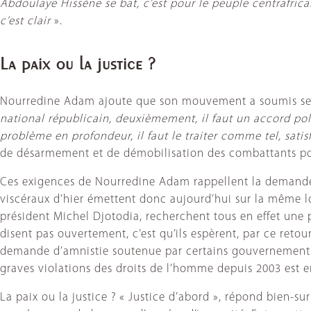
Abdoulaye Hissène se bat, c’est pour le peuple centrafricain
c’est clair
».
La paix ou la justice ?
Nourredine Adam ajoute que son mouvement a soumis ses 
national républicain, deuxièmement, il faut un accord poli
problème en profondeur, il faut le traiter comme tel, sati
de désarmement et de démobilisation des combattants p
Ces exigences de Nourredine Adam rappellent la demande 
viscéraux d’hier émettent donc aujourd’hui sur la même lo
président Michel Djotodia, recherchent tous en effet une po
disent pas ouvertement, c’est qu’ils espèrent, par ce retou
demande d’amnistie soutenue par certains gouvernements af
graves violations des droits de l’homme depuis 2003 est e
La paix ou la justice ? « Justice d’abord », répond bien-su