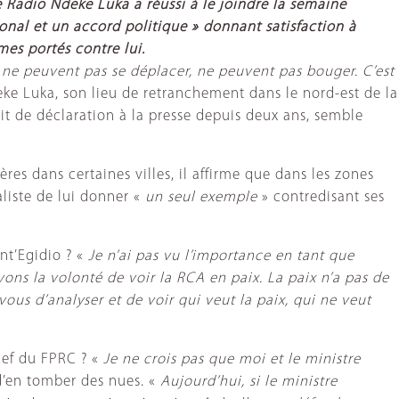
e Radio Ndeke Luka a réussi à le joindre la semaine
onal et un accord politique » donnant satisfaction à
mes portés contre lui.
ns ne peuvent pas se déplacer, ne peuvent pas bouger. C’est
ke Luka, son lieu de retranchement dans le nord-est de la
fait de déclaration à la presse depuis deux ans, semble
es dans certaines villes, il affirme que dans les zones
liste de lui donner «
un seul exemple
» contredisant ses
nt’Egidio ? «
Je n’ai pas vu l’importance en tant que
ons la volonté de voir la RCA en paix. La paix n’a pas de
vous d’analyser et de voir qui veut la paix, qui ne veut
chef du FPRC ? «
Je ne crois pas que moi et le ministre
 d’en tomber des nues. «
Aujourd’hui, si le ministre