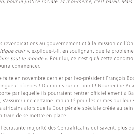
, pour la justice sociale. Et moi-même, c’est pareil. Mais s
revendications au gouvernement et à la mission de l’Onu
tique clair »,
explique-t-il, en soulignant que le problème
sfaire tout le monde
». Pour lui, ce n’est qu’à cette conditi
ourra commencer.
faite en novembre dernier par l’ex-président François Bo
ngueur d’ondes ! Du moins sur un point ! Nourredine Adam e
rte par laquelle ils pourraient rentrer officiellement à Ban
r, s’assurer une certaine impunité pour les crimes qui leur 
ricains alors que la Cour pénale spéciale créée au sein d
n train de se mettre en place.
r l’écrasante majorité des Centrafricains qui savent, plus 