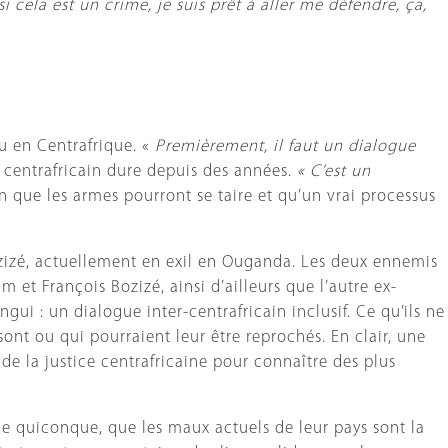
i cela est un crime, je suis prêt à aller me défendre, ça,
 en Centrafrique. «
Premièrement, il faut un dialogue
 centrafricain dure depuis des années.
« C’est un
on que les armes pourront se taire et qu’un vrai processus
zizé, actuellement en exil en Ouganda. Les deux ennemis
t François Bozizé, ainsi d’ailleurs que l’autre ex-
gui : un dialogue inter-centrafricain inclusif. Ce qu’ils ne
sont ou qui pourraient leur être reprochés. En clair, une
e la justice centrafricaine pour connaître des plus
que quiconque, que les maux actuels de leur pays sont la