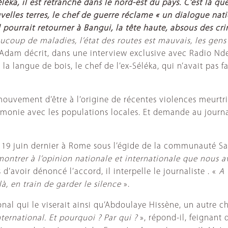
ka, il est retranché dans le nord-est du pays. C’est là qu
elles terres, le chef de guerre réclame « un dialogue nati
 pourrait retourner à Bangui, la tête haute, absous des cri
beaucoup de maladies, l’état des routes est mauvais, les ge
Adam décrit, dans une interview exclusive avec Radio Nde
 la langue de bois, le chef de l’ex-Séléka, qui n’avait pas 
uvement d’être à l’origine de récentes violences meurtrièr
rmonie avec les populations locales. Et demande au journa
e 19 juin dernier à Rome sous l’égide de la communauté Sa
ontrer à l’opinion nationale et internationale que nous av
avoir dénoncé l’accord, il interpelle le journaliste . «
A 
, en train de garder le silence
».
ional qui le viserait ainsi qu’Abdoulaye Hissène, un autre 
ernational. Et pourquoi ? Par qui ?
», répond-il, feignant