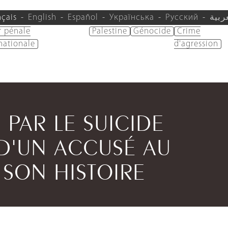
nçais
English
Español
Українська
Русский
ربية
r pénale
Palestine
Génocide
Crime
nationale
d'agression
 PAR LE SUICIDE
 D'UN ACCUSÉ AU
SON HISTOIRE