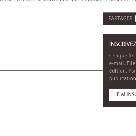
PARTAGER
INSCRIVE
Chaque fin 
e-mail. Ell
édition. P
publication
JE M'INS