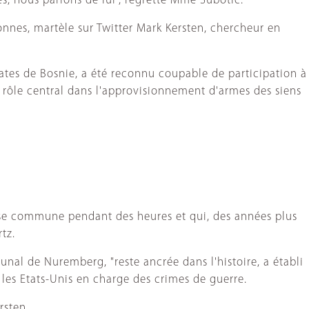
es, nous parlons de lui", regrette Mme Subotic.
rsonnes, martèle sur Twitter Mark Kersten, chercheur en
ates de Bosnie, a été reconnu coupable de participation à
 rôle central dans l'approvisionnement d'armes des siens
fosse commune pendant des heures et qui, des années plus
tz.
unal de Nuremberg, "reste ancrée dans l'histoire, a établi
 les Etats-Unis en charge des crimes de guerre.
rsten.