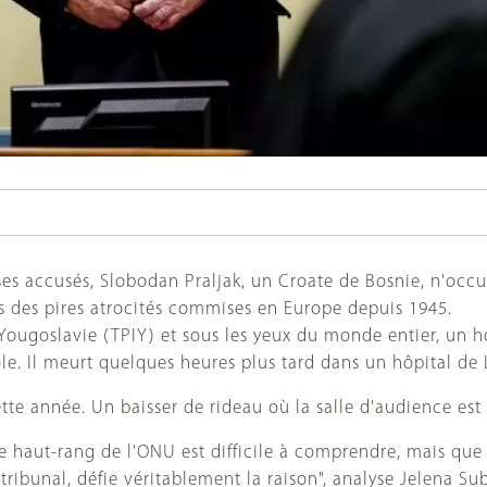
 ses accusés, Slobodan Praljak, un Croate de Bosnie, n'occu
es des pires atrocités commises en Europe depuis 1945.
x-Yougoslavie (TPIY) et sous les yeux du monde entier, un
fiole. Il meurt quelques heures plus tard dans un hôpital de
cette année. Un baisser de rideau où la salle d'audience es
e haut-rang de l'ONU est difficile à comprendre, mais que 
tribunal, défie véritablement la raison", analyse Jelena Su