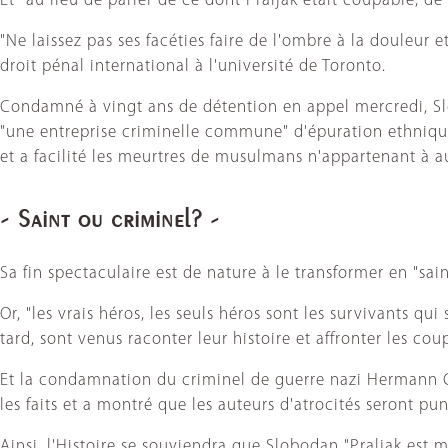
Et "au lieu de parler de ce dont Praljak était coupable, d
"Ne laissez pas ses facéties faire de l'ombre à la douleur 
droit pénal international à l'université de Toronto.
Condamné à vingt ans de détention en appel mercredi, Slo
"une entreprise criminelle commune" d'épuration ethnique
et a facilité les meurtres de musulmans n'appartenant à 
- Saint ou criminel? -
Sa fin spectaculaire est de nature à le transformer en "sai
Or, "les vrais héros, les seuls héros sont les survivants 
tard, sont venus raconter leur histoire et affronter les co
Et la condamnation du criminel de guerre nazi Hermann Goer
les faits et a montré que les auteurs d'atrocités seront p
Ainsi, l'Histoire se souviendra que Slobodan "Praljak est 