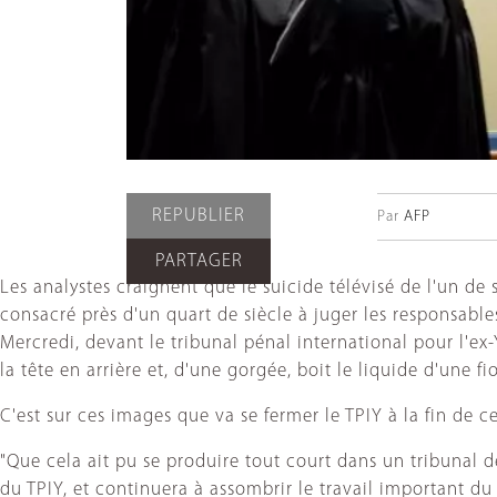
REPUBLIER
Par
AFP
PARTAGER
Les analystes craignent que le suicide télévisé de l'un de
consacré près d'un quart de siècle à juger les responsabl
Mercredi, devant le tribunal pénal international pour l'e
la tête en arrière et, d'une gorgée, boit le liquide d'une 
C'est sur ces images que va se fermer le TPIY à la fin de 
"Que cela ait pu se produire tout court dans un tribunal d
du TPIY, et continuera à assombrir le travail important du 