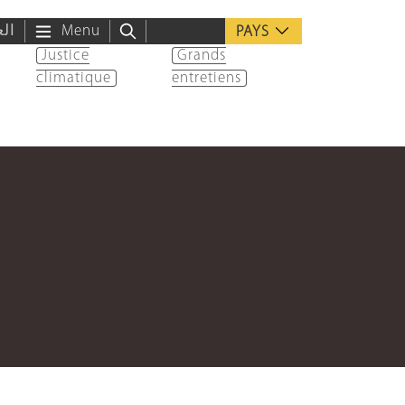
الع
Menu
PAYS
Justice
Grands
climatique
entretiens