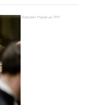
Slobodan Praljak au TPIY