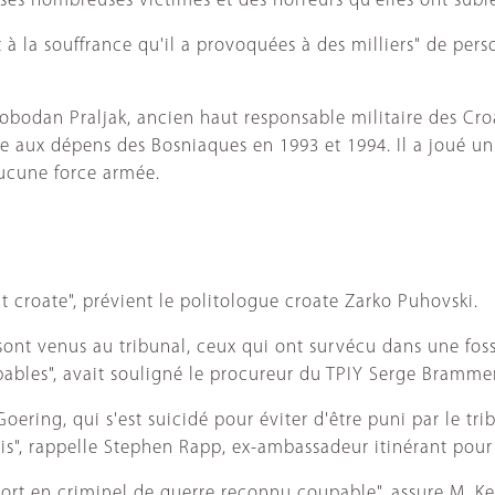
e ses nombreuses victimes et des horreurs qu'elles ont subi
et à la souffrance qu'il a provoquées à des milliers" de pe
bodan Praljak, ancien haut responsable militaire des Cro
 aux dépens des Bosniaques en 1993 et 1994. Il a joué un
aucune force armée.
nt croate", prévient le politologue croate Zarko Puhovski.
qui sont venus au tribunal, ceux qui ont survécu dans une 
upables", avait souligné le procureur du TPIY Serge Brammer
ing, qui s'est suicidé pour éviter d'être puni par le trib
unis", rappelle Stephen Rapp, ex-ambassadeur itinérant pour
mort en criminel de guerre reconnu coupable", assure M. Ke