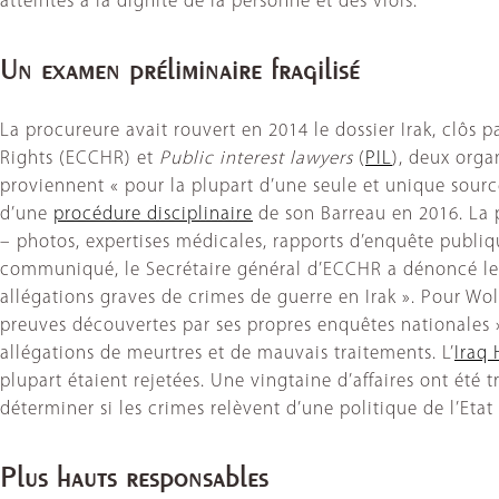
atteintes à la dignité de la personne et des viols.
Un examen préliminaire fragilisé
La procureure avait rouvert en 2014 le dossier Irak, clôs 
Rights (ECCHR) et
Public interest lawyers
(
PIL
), deux orga
proviennent « pour la plupart d’une seule et unique source
d’une
procédure disciplinaire
de son Barreau en 2016. La 
– photos, expertises médicales, rapports d’enquête publiq
communiqué, le Secrétaire général d’ECCHR a dénoncé le g
allégations graves de crimes de guerre en Irak ». Pour Wol
preuves découvertes par ses propres enquêtes nationales
allégations de meurtres et de mauvais traitements. L’
Iraq 
plupart étaient rejetées. Une vingtaine d’affaires ont été 
déterminer si les crimes relèvent d’une politique de l’Eta
Plus hauts responsables