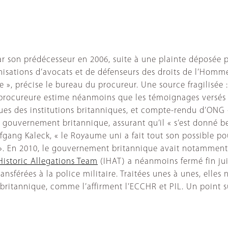
par son prédécesseur en 2006, suite à une plainte déposée p
nisations d’avocats et de défenseurs des droits de l’Homme
 », précise le bureau du procureur. Une source fragilisée 
procureure estime néanmoins que les témoignages versés pa
ues des institutions britanniques, et compte-rendu d’ONG 
ouvernement britannique, assurant qu’il « s’est donné be
fgang Kaleck, « le Royaume uni a fait tout son possible pou
 ». En 2010, le gouvernement britannique avait notamment
Historic Allegations Team
(IHAT) a néanmoins fermé fin juin
transférées à la police militaire. Traitées unes à unes, el
t britannique, comme l’affirment l’ECCHR et PIL. Un point 