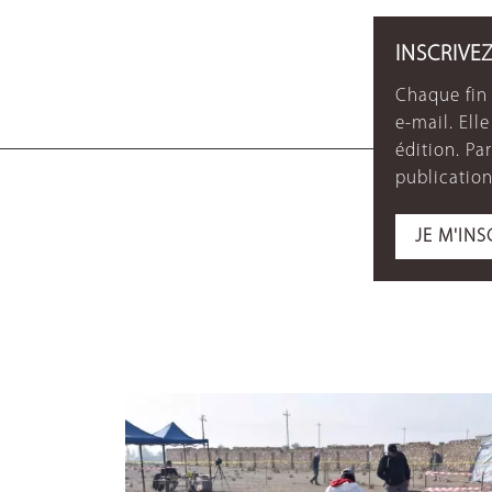
INSCRIVE
Chaque fin 
e-mail. Ell
édition. P
publication
JE M'INS