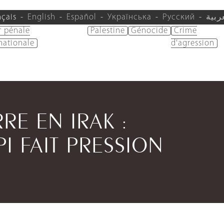
nçais
English
Español
Українська
Русский
ربية
r pénale
Palestine
Génocide
Crime
nationale
d'agression
RE EN IRAK :
I FAIT PRESSION