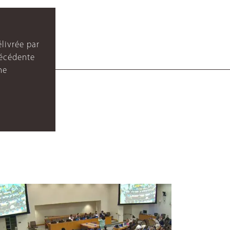
livrée par
récédente
ne