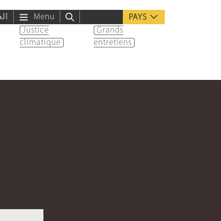
الع
Menu
PAYS
Justice
Grands
climatique
entretiens