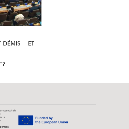
T DÉMIS – ET
E?