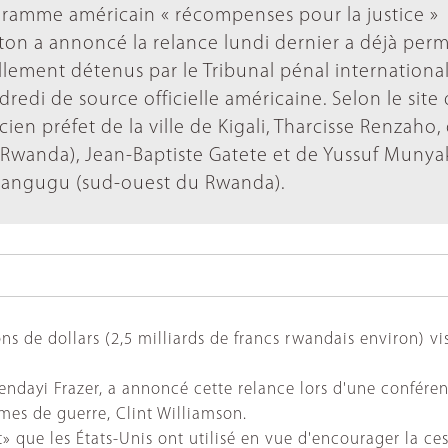
gramme américain « récompenses pour la justice »
ton a annoncé la relance lundi dernier a déjà perm
ellement détenus par le Tribunal pénal internationa
dredi de source officielle américaine. Selon le site
ncien préfet de la ville de Kigali, Tharcisse Renzaho,
 Rwanda), Jean-Baptiste Gatete et de Yussuf Munyak
yangugu (sud-ouest du Rwanda).
 de dollars (2,5 milliards de francs rwandais environ) vise
e Jendayi Frazer, a annoncé cette relance lors d'une confé
mes de guerre, Clint Williamson.
 que les États-Unis ont utilisé en vue d'encourager la cess