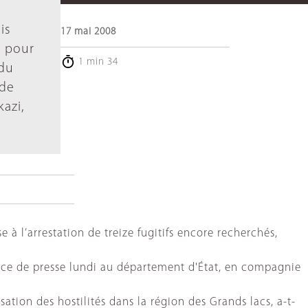
is
17 mai 2008
l pour
1 min 34
 du
 de
azi,
 à l’arrestation de treize fugitifs encore recherchés,
rence de presse lundi au département d'État, en compagnie
ation des hostilités dans la région des Grands lacs, a-t-