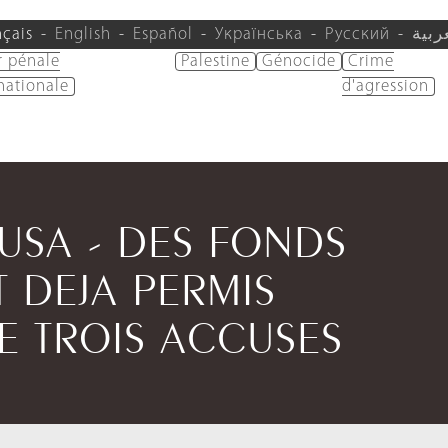
nçais
English
Español
Українська
Русский
ربية
r pénale
Palestine
Génocide
Crime
nationale
d'agression
/USA - DES FONDS
 DEJA PERMIS
DE TROIS ACCUSES