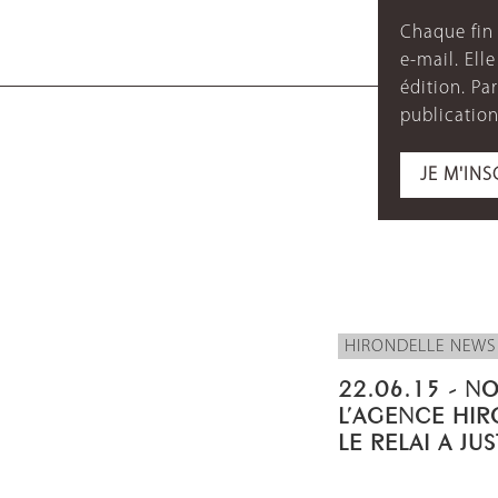
Chaque fin 
e-mail. Ell
édition. P
publication
JE M'INS
HIRONDELLE NEWS
22.06.15 - N
L’AGENCE HIR
LE RELAI A JU