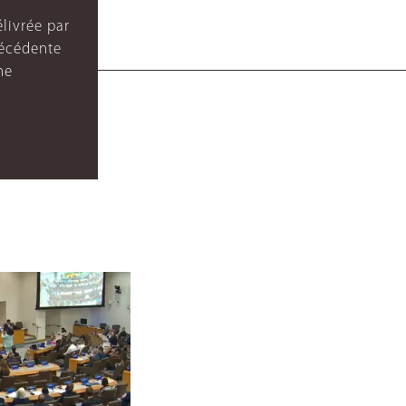
livrée par
récédente
ne