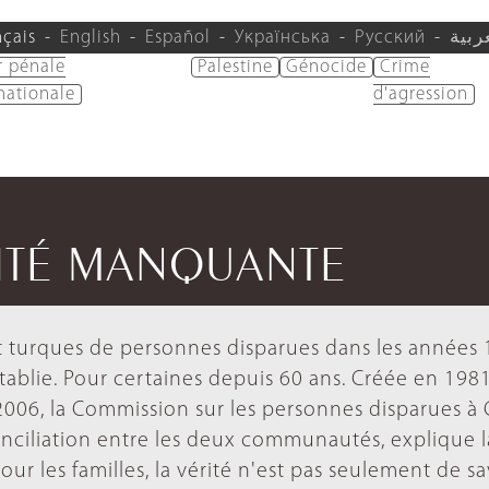
nçais
English
Español
Українська
Русский
ربية
r pénale
Palestine
Génocide
Crime
nationale
d'agression
RITÉ MANQUANTE
et turques de personnes disparues dans les années 
établie. Pour certaines depuis 60 ans. Créée en 198
006, la Commission sur les personnes disparues à
onciliation entre les deux communautés, explique l
r les familles, la vérité n'est pas seulement de sav