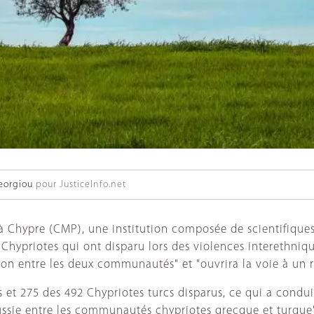
eorgiou
pour JusticeInfo.net
Chypre (CMP), une institution composée de scientifiques e
 des Chypriotes qui ont disparu lors des violences interethn
ation entre les deux communautés" et "ouvrira la voie à un
s et 275 des 492 Chypriotes turcs disparus, ce qui a condui
sie entre les communautés chypriotes grecque et turque".