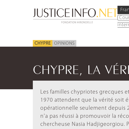
Fra
Cou
inter
CHYPRE
OPINIONS
CHYPRE, LA VÉ
Les familles chypriotes grecques 
1970 attendent que la vérité soit 
opérationnelle seulement depuis 2
n'a pas réussi à promouvoir la réc
chercheuse Nasia Hadjigeorgiou. Pou