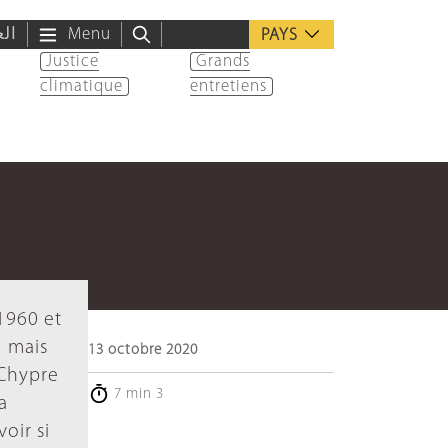
الع
Menu
PAYS
Justice
Grands
climatique
entretiens
1960 et
1 mais
13 octobre 2020
 Chypre
7 min 3
a
oir si