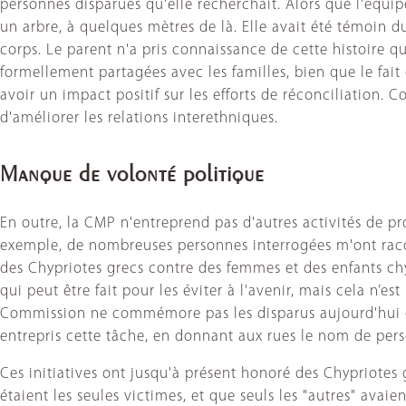
personnes disparues qu'elle recherchait. Alors que l'équip
un arbre, à quelques mètres de là. Elle avait été témoin 
corps. Le parent n'a pris connaissance de cette histoire q
formellement partagées avec les familles, bien que le fai
avoir un impact positif sur les efforts de réconciliation
d'améliorer les relations interethniques.
Manque de volonté politique
En outre, la CMP n'entreprend pas d'autres activités de pr
exemple, de nombreuses personnes interrogées m'ont raco
des Chypriotes grecs contre des femmes et des enfants ch
qui peut être fait pour les éviter à l'avenir, mais cela n’
Commission ne commémore pas les disparus aujourd'hui offi
entrepris cette tâche, en donnant aux rues le nom de pe
Ces initiatives ont jusqu'à présent honoré des Chypriote
étaient les seules victimes, et que seuls les "autres" av