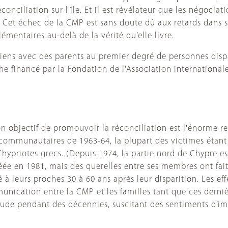
éconciliation sur l'île. Et il est révélateur que les négoci
 Cet échec de la CMP est sans doute dû aux retards dans se
émentaires au-delà de la vérité qu’elle livre.
tiens avec des parents au premier degré de personnes dispa
che financé par la Fondation de l'Association international
objectif de promouvoir la réconciliation est l'énorme reta
rcommunautaires de 1963-64, la plupart des victimes étant 
 Chypriotes grecs. (Depuis 1974, la partie nord de Chypre
réée en 1981, mais des querelles entre ses membres ont fait
vé à leurs proches 30 à 60 ans après leur disparition. Les ef
unication entre la CMP et les familles tant que ces derniè
rtitude pendant des décennies, suscitant des sentiments d’