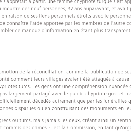
e s'apprêtait à partir, une femme chypriote turque s'est ap
du meurtre des neuf personnes, 32 ans auparavant, et avait
u'en raison de ses liens personnels étroits avec le personn
t de connaître l'aide apportée par les membres de l'autre 
. Combler ce manque d’information en étant plus transparen
omotion de la réconciliation, comme la publication de ses 
nté comment leurs villages avaient été attaqués à cause 
ypriotes turcs. Les gens ont une compréhension nuancée de
est pas largement partagé avec le public chypriote grec et 
ciellement décédés autrement que par les funérailles qu'e
rsonnes disparues ou en construisant des monuments en le
s grecs ou turcs, mais jamais les deux, créant ainsi un 
aient commis des crimes. C'est la Commission, en tant qu'o