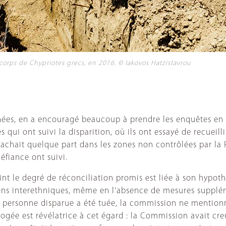
corps de Chypriotes grecs, en 2016. © Iakovos Hatzistavrou
nées, en a encouragé beaucoup à prendre les enquêtes en m
qui ont suivi la disparition, où ils ont essayé de recueil
achait quelque part dans les zones non contrôlées par la R
éfiance ont suivi.
nt le degré de réconciliation promis est liée à son hypothè
ons interethniques, même en l'absence de mesures supplém
la personne disparue a été tuée, la commission ne mention
rogée est révélatrice à cet égard : la Commission avait cre