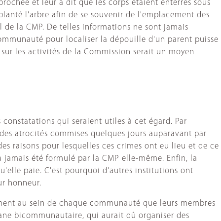
prochée et leur a dit que les corps étaient enterrés sous
 planté l'arbre afin de se souvenir de l'emplacement des
el de la CMP. De telles informations ne sont jamais
communauté pour localiser la dépouille d'un parent puisse
t sur les activités de la Commission serait un moyen
constatations qui seraient utiles à cet égard. Par
des atrocités commises quelques jours auparavant par
s raisons pour lesquelles ces crimes ont eu lieu et de ce
n'a jamais été formulé par la CMP elle-même. Enfin, la
lle paie. C'est pourquoi d'autres institutions ont
ur honneur.
sentiment au sein de chaque communauté que leurs membres
rgane bicommunautaire, qui aurait dû organiser des