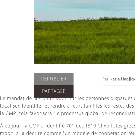
REPUBLIER
Par
Nasia Hadjig
PARTAGER
Le mandat de la Commission sur les personnes disparues à 
localiser, identifier et rendre à leurs familles les restes
la CMP, cela favorisera "le processus global de réconcili
À ce jour, la CMP a identifié 701 des 1510 Chypriotes grec
moon, à la décrire comme "un modèle de coopération réus