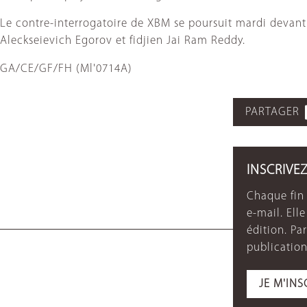
Le contre-interrogatoire de XBM se poursuit mardi devant
Aleckseievich Egorov et fidjien Jai Ram Reddy.
GA/CE/GF/FH (Ml'0714A)
PARTAGER
INSCRIVE
Chaque fin 
e-mail. Ell
édition. P
publication
JE M'INS