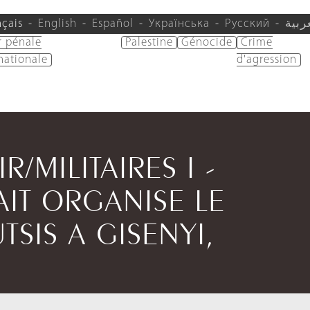
nçais
English
Español
Українська
Русский
ربية
r pénale
Palestine
Génocide
Crime
nationale
d'agression
R/MILITAIRES I -
IT ORGANISE LE
SIS A GISENYI,