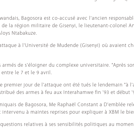
ndais, Bagosora est co-accusé avec l'ancien responsable d
 de la région militaire de Gisenyi, le lieutenant-colone
Aloys Ntabakuze.
ttaque à l'Université de Mudende (Gisenyi) où avaient ch
.
 armés de s'éloigner du complexe universitaire. "Après so
entre le 7 et le 9 avril.
le premier jour de l'attaque ont été tués le lendemain "à l
tribué des armes à feu aux Interahamwe fin '93 et début '
tiniquais de Bagosora, Me Raphaël Constant a D'emblée re
t intervenu à maintes reprises pour expliquer à XBM le bie
questions relatives à ses sensibilités politiques au moment