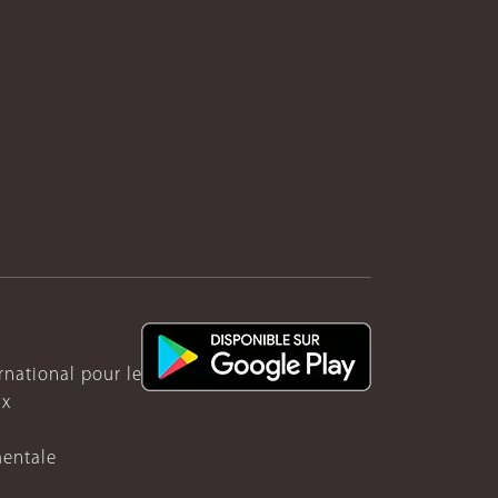
ernational pour le Rwanda
ux
mentale