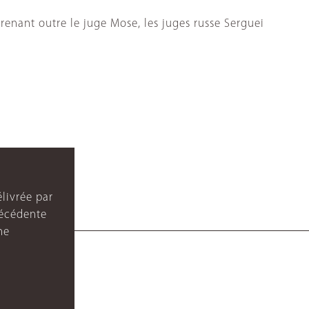
enant outre le juge Mose, les juges russe Serguei
livrée par
récédente
ne