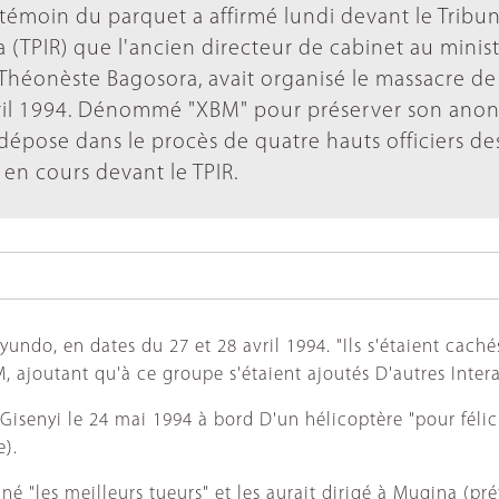
n témoin du parquet a affirmé lundi devant le Tribun
 (TPIR) que l'ancien directeur de cabinet au minis
 Théonèste Bagosora, avait organisé le massacre de 
vril 1994. Dénommé "XBM" pour préserver son ano
dépose dans le procès de quatre hauts officiers de
en cours devant le TPIR.
yundo, en dates du 27 et 28 avril 1994. "Ils s'étaient cach
M, ajoutant qu'à ce groupe s'étaient ajoutés D'autres Int
Gisenyi le 24 mai 1994 à bord D'un hélicoptère "pour félic
e).
nné "les meilleurs tueurs" et les aurait dirigé à Mugina (p