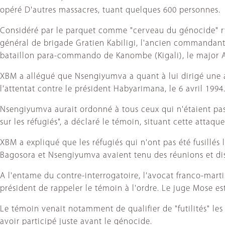
opéré D'autres massacres, tuant quelques 600 personnes.
Considéré par le parquet comme "cerveau du génocide" rwa
général de brigade Gratien Kabiligi, l'ancien commandant
bataillon para-commando de Kanombe (Kigali), le major 
XBM a allégué que Nsengiyumva a quant à lui dirigé une a
l'attentat contre le président Habyarimana, le 6 avril 1994
Nsengiyumva aurait ordonné à tous ceux qui n'étaient pas
sur les réfugiés", a déclaré le témoin, situant cette attaque 
XBM a expliqué que les réfugiés qui n'ont pas été fusillés 
Bagosora et Nsengiyumva avaient tenu des réunions et dis
A l'entame du contre-interrogatoire, l'avocat franco-mar
président de rappeler le témoin à l'ordre. Le juge Mose es
Le témoin venait notamment de qualifier de "futilités" les 
avoir participé juste avant le génocide.