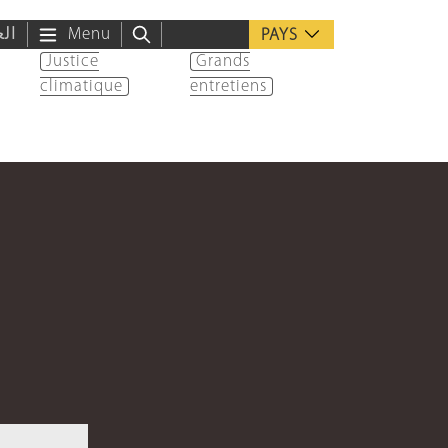
الع
Menu
PAYS
Justice
Grands
climatique
entretiens