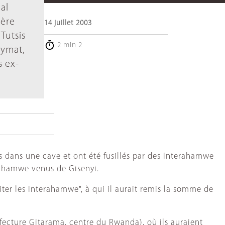
al
tère
14 juillet 2003
Tutsis
2 min 2
nymat,
s ex-
és dans une cave et ont été fusillés par des Interahamwe
erahamwe venus de Gisenyi.
iter les Interahamwe", à qui il aurait remis la somme de
réfecture Gitarama, centre du Rwanda), où ils auraient