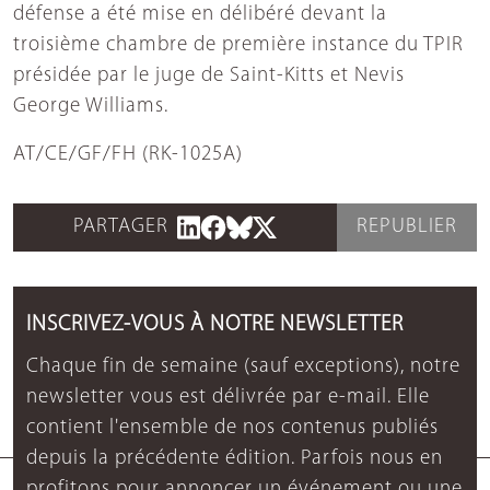
défense a été mise en délibéré devant la
troisième chambre de première instance du TPIR
présidée par le juge de Saint-Kitts et Nevis
George Williams.
AT/CE/GF/FH (RK-1025A)
PARTAGER
REPUBLIER
INSCRIVEZ-VOUS À NOTRE NEWSLETTER
Chaque fin de semaine (sauf exceptions), notre
newsletter vous est délivrée par e-mail. Elle
contient l'ensemble de nos contenus publiés
depuis la précédente édition. Parfois nous en
profitons pour annoncer un événement ou une