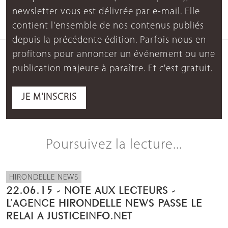
newsletter vous est délivrée par e-mail. Elle
contient l'ensemble de nos contenus publiés
depuis la précédente édition. Parfois nous en
profitons pour annoncer un événement ou une
publication majeure à paraître. Et c'est gratuit.
JE M'INSCRIS
Poursuivez la lecture...
HIRONDELLE NEWS
22.06.15 - NOTE AUX LECTEURS -
L’AGENCE HIRONDELLE NEWS PASSE LE
RELAI A JUSTICEINFO.NET