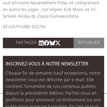
sud-africaine Navanethem Pillay et comprenant
en outre les juges , norvégien Erik Mose, et sri-
lankais Asoka de Zoysa Gunawardana.
AT/GF/FH(ME-0327A)
PARTAGER
REPUBLIER
INSCRIVEZ-VOUS À NOTRE NEWSLETTER
Chaque fin de semaine (sauf exceptions), notre
newsletter vous est délivrée par e-mail. Elle
contient l'ensemble de nos contenus publiés
depuis la précédente édition. Parfois nous en
profitons pour annoncer un événement ou une
publication majeure à paraître. Et c'est gratuit.